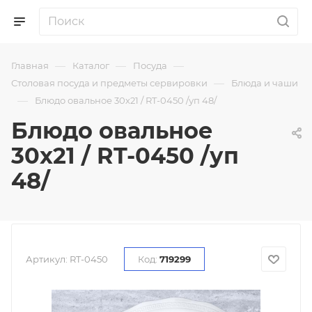
—
—
—
Главная
Каталог
Посуда
—
Столовая посуда и предметы сервировки
Блюда и чаши
—
Блюдо овальное 30х21 / RT-0450 /уп 48/
Блюдо овальное
30х21 / RT-0450 /уп
48/
Артикул:
RT-0450
Код:
719299