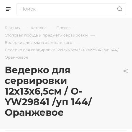
—
—
—
Главная
Каталог
Посуда
—
Столовая посуда и предметы сервировки
—
Ведерки для льда и шампанского
Ведерко для сервировки 12х13х6,5см / O-YW29841 /уп 144/
Оранжевое
Ведерко для
сервировки
12х13х6,5см / O-
YW29841 /уп 144/
Оранжевое