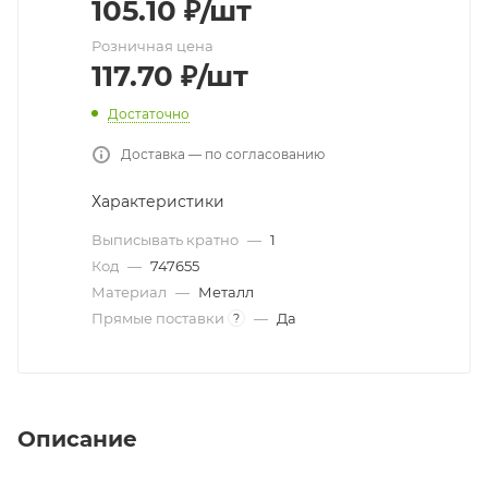
105.10
₽
/шт
Розничная цена
117.70
₽
/шт
Достаточно
Доставка — по согласованию
Характеристики
Выписывать кратно
—
1
Код
—
747655
Материал
—
Металл
Прямые поставки
—
Да
?
Описание