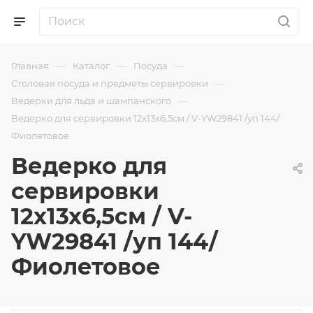
—
—
—
Главная
Каталог
Посуда
—
Столовая посуда и предметы сервировки
—
Ведерки для льда и шампанского
Ведерко для сервировки 12х13х6,5см / V-YW29841 /уп 144/
Фиолетовое
Ведерко для
сервировки
12х13х6,5см / V-
YW29841 /уп 144/
Фиолетовое