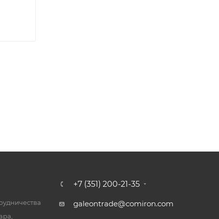
+7 (351) 200-21-35
трудничества
galeontrade@comiron.com
ара,