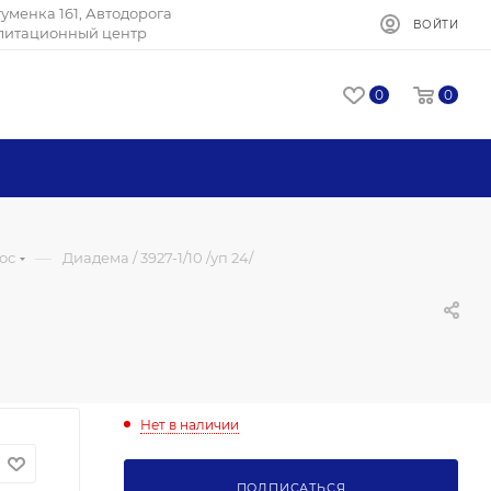
Игуменка 161, Автодорога
ВОЙТИ
илитационный центр
0
0
—
ос
Диадема / 3927-1/10 /уп 24/
Нет в наличии
ПОДПИСАТЬСЯ