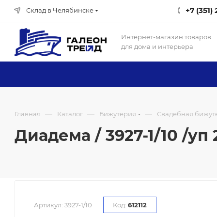
+7 (351)
Склад в Челябинске
Интернет-магазин товаров
для дома и интерьера
—
—
—
Главная
Каталог
Бижутерия
Свадебная бижуте
Диадема / 3927-1/10 /уп 
Артикул:
3927-1/10
Код:
612112