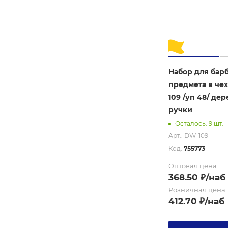
Набор для бар
предмета в чех
109 /уп 48/ де
ручки
Осталось: 9 шт.
Арт.: DW-109
Код:
755773
Оптовая цена
368.50
₽
/наб
Розничная цена
412.70
₽
/наб