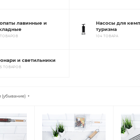
опаты лавинные и
Насосы для кемп
кладные
туризма
1 ТОВАРОВ
104 ТОВАРА
онари и светильники
45 ТОВАРОВ
 (убывание)