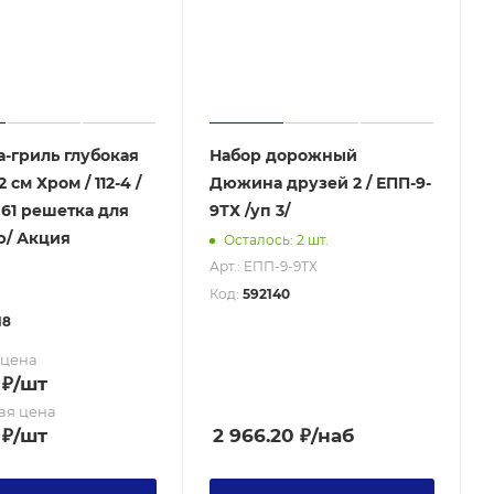
-гриль глубокая
Набор дорожный
 см Хром / 112-4 /
Дюжина друзей 2 / ЕПП-9-
0,61 решетка для
9ТХ /уп 3/
ю/ Акция
Осталось: 2 шт.
Арт.: ЕПП-9-9ТХ
Код:
592140
18
 цена
₽
/шт
ая цена
₽
/шт
2 966.20
₽
/наб