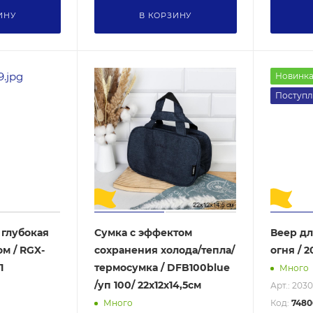
ИНУ
В КОРЗИНУ
Новинк
Поступл
 глубокая
Сумка с эффектом
Веер дл
ом / RGX-
сохранения холода/тепла/
огня / 2
1
термосумка / DFB100blue
Много
/уп 100/ 22x12x14,5см
Арт.: 2030
Код:
7480
Много