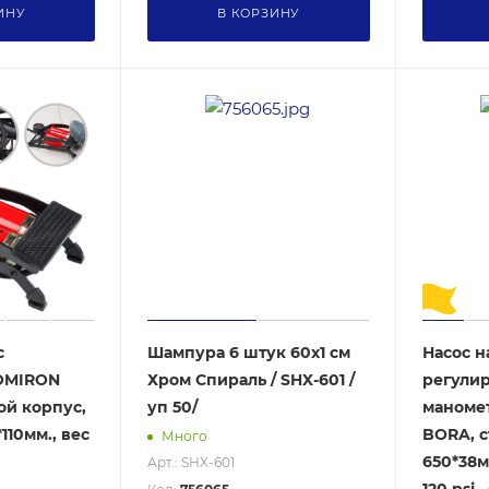
ИНУ
В КОРЗИНУ
с
Шампура 6 штук 60х1 см
Насос н
OMIRON
Хром Спираль / SHX-601 /
регули
пус,
уп 50/
маноме
110мм., вес
BORA, с
Много
650*38мм
Арт.: SHX-601