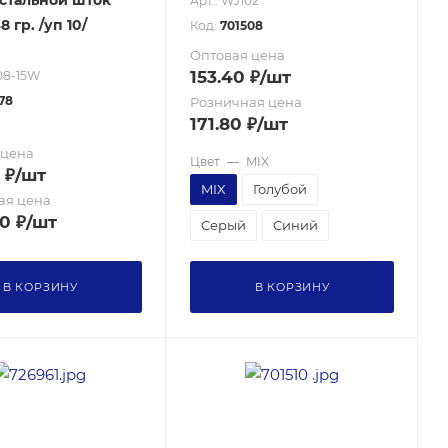
, стальной шток
Арт.: WJ102
8 гр. /уп 10/
Код:
701508
Оптовая цена
153.40
₽
/шт
08-15W
78
Розничная цена
171.80
₽
/шт
 цена
Цвет
—
MIX
₽
/шт
MIX
Голубой
ая цена
70
₽
/шт
Серый
Синий
В КОРЗИНУ
В КОРЗИНУ