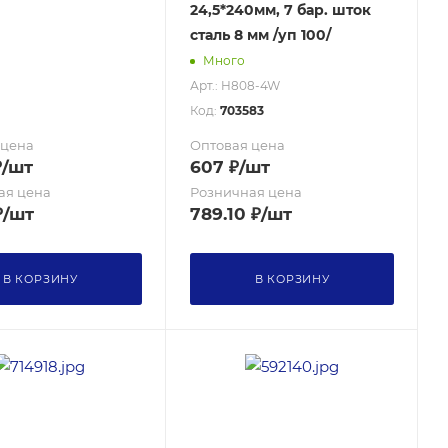
24,5*240мм, 7 бар. шток
сталь 8 мм /уп 100/
Много
Арт.: H808-4W
Код:
703583
 цена
Оптовая цена
₽
/шт
607
₽
/шт
ая цена
Розничная цена
₽
/шт
789.10
₽
/шт
В КОРЗИНУ
В КОРЗИНУ