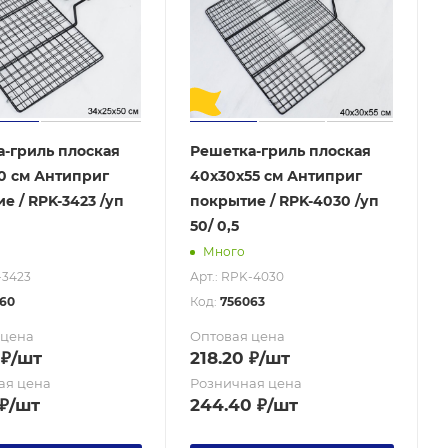
-гриль плоская
Решетка-гриль плоская
0 см Антиприг
40х30х55 см Антиприг
е / RPK-3423 /уп
покрытие / RPK-4030 /уп
50/ 0,5
Много
-3423
Арт.: RPK-4030
60
Код:
756063
 цена
Оптовая цена
₽
/шт
218.20
₽
/шт
ая цена
Розничная цена
₽
/шт
244.40
₽
/шт