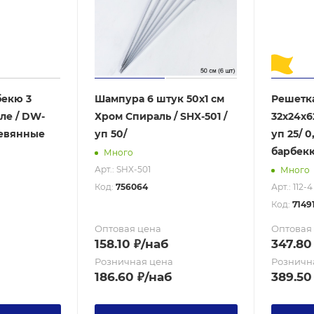
бекю 3
Шампура 6 штук 50х1 см
Решетка
ле / DW-
Хром Спираль / SHX-501 /
32х24х62
ревянные
уп 50/
уп 25/ 
барбек
Много
Арт.: SHX-501
Много
Код:
756064
Арт.: 112-4
Код:
7149
Оптовая цена
Оптовая
158.10
₽
/наб
347.80
Розничная цена
Розничн
186.60
₽
/наб
389.50