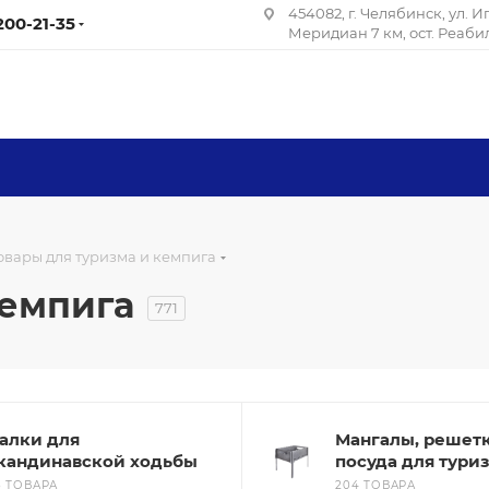
454082, г. Челябинск, ул. 
 200-21-35
Меридиан 7 км, ост. Реаб
овары для туризма и кемпига
кемпига
771
алки для
Мангалы, решетк
кандинавской ходьбы
посуда для тури
3 ТОВАРА
204 ТОВАРА