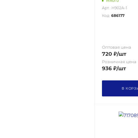
Много
Арт.: H902A-1
Код:
686177
Оптовая цена
720
₽
/шт
Розничная цена
936
₽
/шт
В КОРЗ