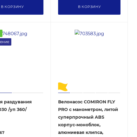
В КОРЗИНУ
В КОРЗИНУ
а
ение
я раздувания
Велонасос COMIRON FLY
030 /уп 360/
PRO с манометром, литой
суперпрочный ABS
корпус-моноблок,
алюмиевая клипса,
67