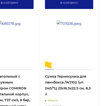
В КОРЗИНУ
В КОРЗИНУ
апольный с
Сумка Термосумка для
руемым
ланчбокса /WJ102 /уп
тром COMIRON
240/*Ц 23х16.5х22.5 см, 8,5
тальной корпус,
л
, 737 см3, 8 бар,
Много