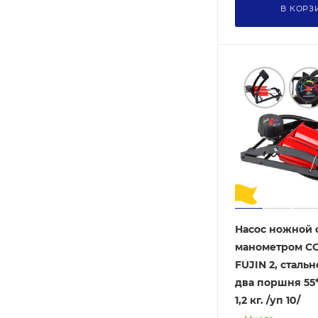
В КОРЗ
Насос ножной 
манометром C
FUJIN 2, стальной кор
два поршня 55*
1,2 кг. /уп 10/