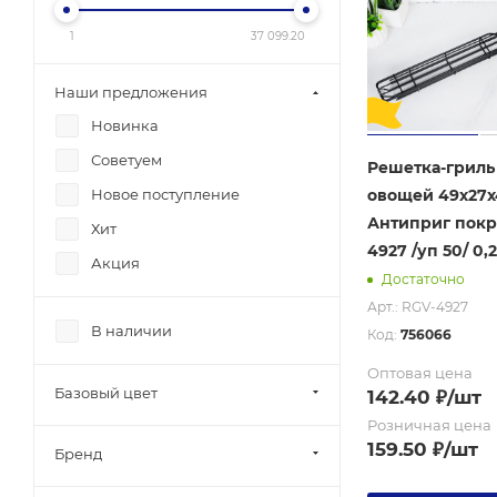
1
37 099.20
Наши предложения
Новинка
Советуем
Решетка-гриль
овощей 49х27х
Новое поступление
Антиприг покр
Хит
4927 /уп 50/ 0,
Акция
Достаточно
Арт.: RGV-4927
В наличии
Код:
756066
Оптовая цена
Базовый цвет
142.40
₽
/шт
Розничная цена
159.50
₽
/шт
Бренд