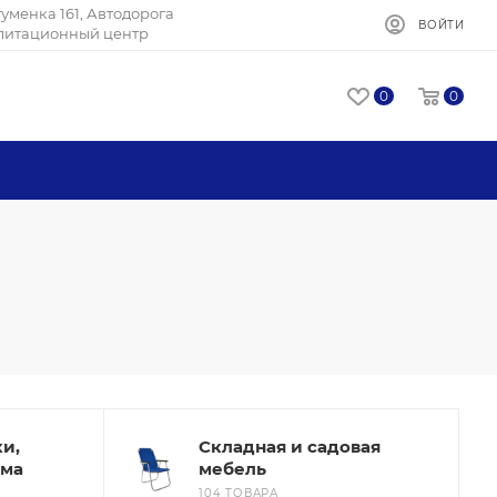
Игуменка 161, Автодорога
ВОЙТИ
илитационный центр
0
0
и,
Складная и садовая
зма
мебель
104 ТОВАРА