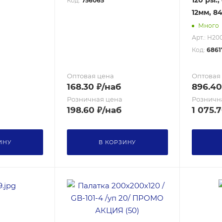
120 psi.
Код:
756065
12мм, 84
Много
Арт.: H20
Код:
6861
Оптовая цена
Оптовая
168.30
₽
/наб
896.40
Розничная цена
Розничн
198.60
₽
/наб
1 075.
ИНУ
В КОРЗИНУ