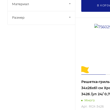
Материал
В КОРЗ
Размер
Решетка-гриль
34х26х61 см Хр
3426 /уп 24/ 0,7
Много
Арт.: RGX-3426