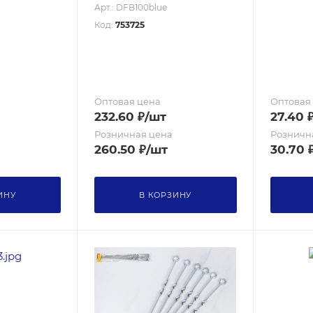
Арт.: DFB100blue
Код:
753725
Оптовая цена
Оптовая
232.60
₽
/шт
27.40
Розничная цена
Розничн
260.50
₽
/шт
30.70
ИНУ
В КОРЗИНУ