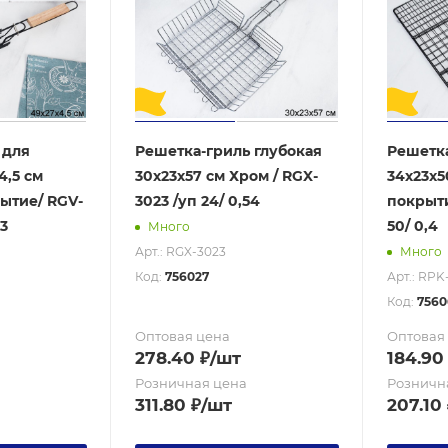
 для
Решетка-гриль глубокая
Решетка
4,5 см
30х23х57 см Хром / RGX-
34х23х5
ытие/ RGV-
3023 /уп 24/ 0,54
покрыти
23
50/ 0,4
Много
Арт.: RGX-3023
Много
Код:
756027
Арт.: RPK
Код:
7560
Оптовая цена
Оптовая
278.40
₽
/шт
184.90
Розничная цена
Розничн
311.80
₽
/шт
207.10