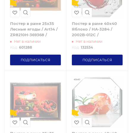
Постер в раме 25х35
Постер в раме 40x40
Лесные ягоды / Art14 /
Яблоко / HA-3284 /
ZR8210H-369368 /
2002B-012C /
Нет в наличии
Нет в наличии
Код:
601288
Код:
132534
ПОДПИСАТЬСЯ
ПОДПИСАТЬСЯ