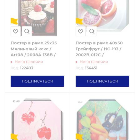
Постер в раме 25х35
Постер в раме 40х50
Малиновый кекс /
Грейпфрут / HC-193 /
Art08 / 2008A-138B /
2002B-012C /
Нет в наличии
Нет в наличии
Код:
122403
Код:
134451
ПОДПИСАТЬСЯ
ПОДПИСАТЬСЯ