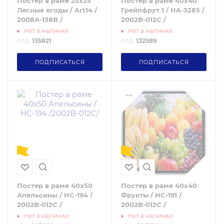
Постер в раме 25х35
Постер в раме 40x40
Лесные ягоды / Art14 /
Грейпфрут 1 / HA-3285 /
2008A-138B /
2002B-012C /
Нет в наличии
Нет в наличии
Код:
135821
Код:
132589
ПОДПИСАТЬСЯ
ПОДПИСАТЬСЯ
Постер в раме 40х50
Постер в раме 40х40
Апельсины / HC-194 /
Фрукты / HC-191 /
2002B-012C /
2002B-012C /
Нет в наличии
Нет в наличии