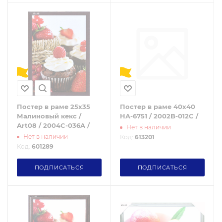
Постер в раме 25х35
Постер в раме 40х40
Малиновый кекс /
HA-6751 / 2002B-012C /
Art08 / 2004C-036A /
Нет в наличии
Нет в наличии
Код:
613201
Код:
601289
ПОДПИСАТЬСЯ
ПОДПИСАТЬСЯ