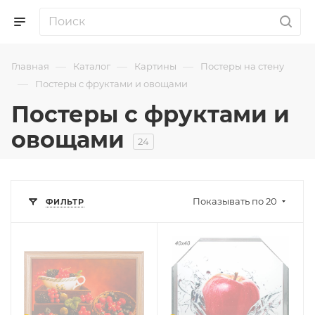
—
—
—
Главная
Каталог
Картины
Постеры на стену
—
Постеры с фруктами и овощами
Постеры с фруктами и
овощами
24
Показывать по 20
ФИЛЬТР