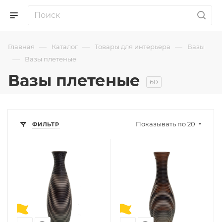
—
—
—
Главная
Каталог
Товары для интерьера
Вазы
—
Вазы плетеные
Вазы плетеные
60
Показывать по 20
ФИЛЬТР