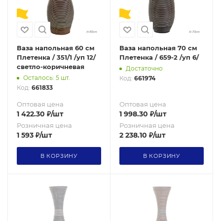
Ваза напольная 60 см
Ваза напольная 70 см
Плетенка / 351/1 /уп 12/
Плетенка / 659-2 /уп 6/
светло-коричневая
Достаточно
Осталось: 5 шт.
Код:
661974
Код:
661833
Оптовая цена
Оптовая цена
1 422.30
₽
/шт
1 998.30
₽
/шт
Розничная цена
Розничная цена
1 593
₽
/шт
2 238.10
₽
/шт
В КОРЗИНУ
В КОРЗИНУ