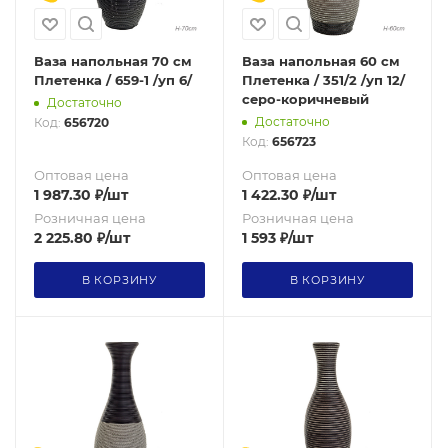
Ваза напольная 70 см
Ваза напольная 60 см
Плетенка / 659-1 /уп 6/
Плетенка / 351/2 /уп 12/
серо-коричневый
Достаточно
Достаточно
Код:
656720
Код:
656723
Оптовая цена
Оптовая цена
1 987.30
₽
/шт
1 422.30
₽
/шт
Розничная цена
Розничная цена
2 225.80
₽
/шт
1 593
₽
/шт
В КОРЗИНУ
В КОРЗИНУ