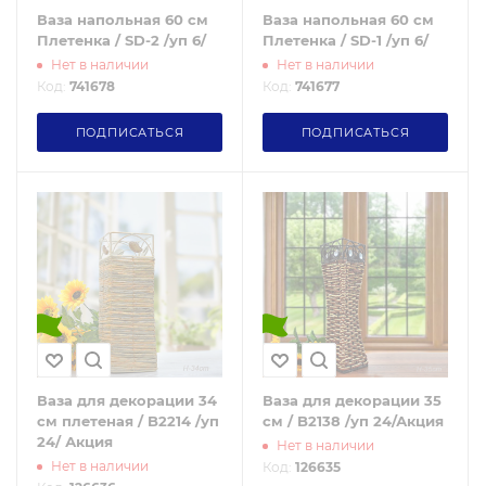
Ваза напольная 60 см
Ваза напольная 60 см
Плетенка / SD-2 /уп 6/
Плетенка / SD-1 /уп 6/
Нет в наличии
Нет в наличии
Код:
741678
Код:
741677
ПОДПИСАТЬСЯ
ПОДПИСАТЬСЯ
Ваза для декорации 34
Ваза для декорации 35
см плетеная / B2214 /уп
см / B2138 /уп 24/Акция
24/ Акция
Нет в наличии
Нет в наличии
Код:
126635