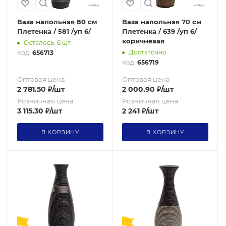
Ваза напольная 80 см
Ваза напольная 70 см
Плетенка / 581 /уп 6/
Плетенка / 639 /уп 6/
коричневая
Осталось: 6 шт.
Достаточно
Код:
656713
Код:
656719
Оптовая цена
Оптовая цена
2 781.50
₽
/шт
2 000.90
₽
/шт
Розничная цена
Розничная цена
3 115.30
₽
/шт
2 241
₽
/шт
В КОРЗИНУ
В КОРЗИНУ