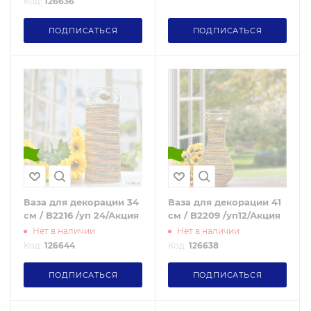
Код:
126636
ПОДПИСАТЬСЯ
ПОДПИСАТЬСЯ
Ваза для декорации 34
Ваза для декорации 41
см / B2216 /уп 24/Акция
см / B2209 /уп12/Акция
Нет в наличии
Нет в наличии
Код:
126644
Код:
126638
ПОДПИСАТЬСЯ
ПОДПИСАТЬСЯ