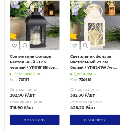
Светильник фонарь
Светильник фонарь
настольный 21 см
настольный 27 см
черный / YR01515B /уп
белый / YR8241W /уп
48/от батареек 730657
30/от батареек
Осталось: 3 шт.
Достаточно
Код:
761117
Код:
730681
Оптовая цена
Оптовая цена
282.90
₽
/шт
382.30
₽
/шт
Розничная цена
Розничная цена
316.90
₽
/шт
428.20
₽
/шт
В КОРЗИНУ
В КОРЗИНУ