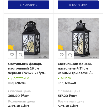
В КОРЗИНУ
В КОРЗИНУ
Светильник фонарь
Светильник фонарь
настольный 26 см
настольный 31 см
черный / W672-21 /уп
черный три свечи /
30/от батареек
W672-14-2 /уп 24/от
Достаточно
Много
батареек
Код:
696746
Код:
696748
Оптовая цена
Оптовая цена
365.40
₽
/шт
517.20
₽
/шт
Розничная цена
Розничная цена
409.30
₽
/шт
579.30
₽
/шт