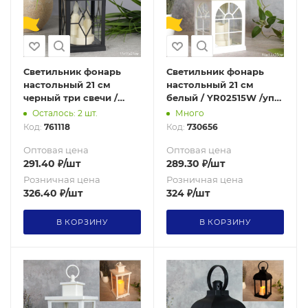
Светильник фонарь
Светильник фонарь
настольный 21 см
настольный 21 см
черный три свечи /
белый / YR02515W /уп
YR01594B /уп 48/от
48/от батареек
Осталось: 2 шт.
Много
батареек 730661
Код:
761118
Код:
730656
Оптовая цена
Оптовая цена
291.40
₽
/шт
289.30
₽
/шт
Розничная цена
Розничная цена
326.40
₽
/шт
324
₽
/шт
В КОРЗИНУ
В КОРЗИНУ