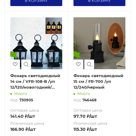
В КОРЗИНУ
В КОРЗИНУ
Фонарь светодиодный
Фонарь светодиодный
14 см / VFR-108-B /уп
15 см / FR-700 /уп
12/120/новогодний/
12/240/черный
черный
Много
Много
Код:
730905
Код:
746468
Оптовая цена
Оптовая цена
141.40
₽
/шт
97.70
₽
/шт
Розничная цена
Розничная цена
166.90
₽
/шт
115.30
₽
/шт