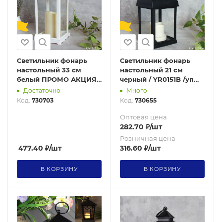
Светильник фонарь
Светильник фонарь
настольный 33 см
настольный 21 см
белый ПРОМО АКЦИЯ /
черный / YR0151B /уп
YR2101W /уп 24/
48/
Достаточно
Много
Код:
730703
Код:
730655
Оптовая цена
282.70
₽
/шт
Розничная цена
477.40
₽
/шт
316.60
₽
/шт
В КОРЗИНУ
В КОРЗИНУ