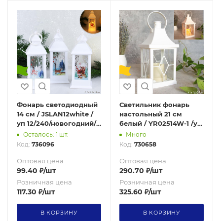
Фонарь светодиодный
Светильник фонарь
14 см / JSLAN12white /
настольный 21 см
уп 12/240/новогодний/
белый / YR02514W-1 /уп
белый
48/от батареек
Осталось: 1 шт.
Много
Код:
736096
Код:
730658
Оптовая цена
Оптовая цена
99.40
₽
/шт
290.70
₽
/шт
Розничная цена
Розничная цена
117.30
₽
/шт
325.60
₽
/шт
В КОРЗИНУ
В КОРЗИНУ