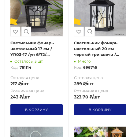
Светильник фонарь
Светильник фонарь
настольный 17 см /
настольный 20 см
YR03-17 /уп 6/72/
черный три свечи /
черный от батареек
W672-19 /уп 48/от
Осталось: 3 шт.
Много
730723
батареек
Код:
761114
Код:
696745
Оптовая цена
Оптовая цена
217
₽
/шт
289
₽
/шт
Розничная цена
Розничная цена
243
₽
/шт
323.70
₽
/шт
В КОРЗИНУ
В КОРЗИНУ