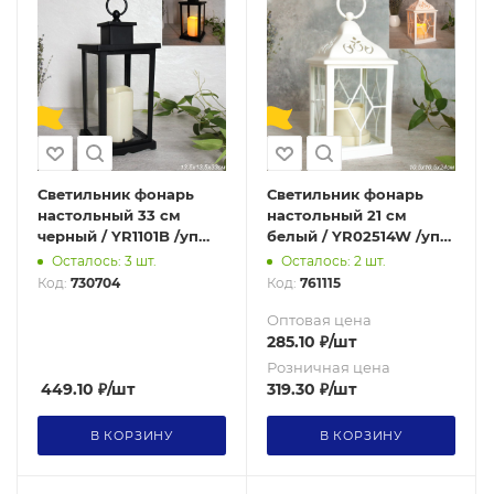
Светильник фонарь
Светильник фонарь
настольный 33 см
настольный 21 см
черный / YR1101B /уп
белый / YR02514W /уп
24/ПРОМО АКЦИЯ
48/от батареек 730672
Осталось: 3 шт.
Осталось: 2 шт.
Код:
730704
Код:
761115
Оптовая цена
285.10
₽
/шт
Розничная цена
449.10
₽
/шт
319.30
₽
/шт
В КОРЗИНУ
В КОРЗИНУ