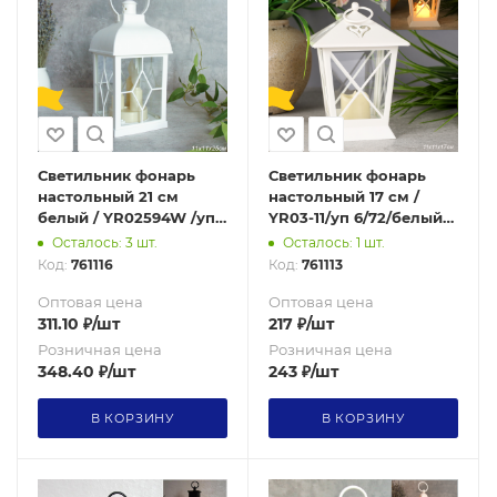
Светильник фонарь
Светильник фонарь
настольный 21 см
настольный 17 см /
белый / YR02594W /уп
YR03-11/уп 6/72/белый
48/от батареек 730660
от батареек 730725
Осталось: 3 шт.
Осталось: 1 шт.
Код:
761116
Код:
761113
Оптовая цена
Оптовая цена
311.10
₽
/шт
217
₽
/шт
Розничная цена
Розничная цена
348.40
₽
/шт
243
₽
/шт
В КОРЗИНУ
В КОРЗИНУ