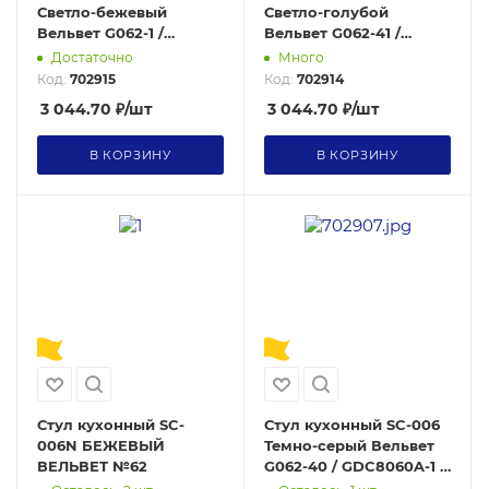
Светло-бежевый
Светло-голубой
Вельвет G062-1 /
Вельвет G062-41 /
GDC7109A-5 /уп 2/
GDC7109A-4 /уп 2/
Достаточно
Много
Код:
702915
Код:
702914
3 044.70
₽
/шт
3 044.70
₽
/шт
В КОРЗИНУ
В КОРЗИНУ
Стул кухонный SC-
Стул кухонный SC-006
006N БЕЖЕВЫЙ
Темно-серый Вельвет
ВЕЛЬВЕТ №62
G062-40 / GDC8060A-1 /
уп 4/