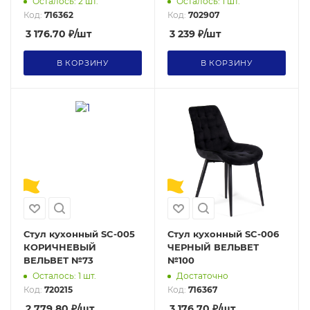
Осталось: 2 шт.
Осталось: 1 шт.
Код:
716362
Код:
702907
3 176.70
₽
/шт
3 239
₽
/шт
В КОРЗИНУ
В КОРЗИНУ
Стул кухонный SC-005
Стул кухонный SC-006
КОРИЧНЕВЫЙ
ЧЕРНЫЙ ВЕЛЬВЕТ
ВЕЛЬВЕТ №73
№100
Осталось: 1 шт.
Достаточно
Код:
720215
Код:
716367
2 779.80
₽
/шт
3 176.70
₽
/шт