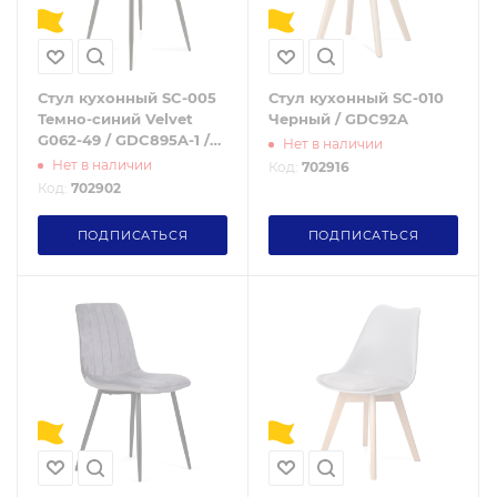
Стул кухонный SC-005
Стул кухонный SC-010
Темно-синий Velvet
Черный / GDC92A
G062-49 / GDC895A-1 /
Нет в наличии
уп 4/
Нет в наличии
Код:
702916
Код:
702902
ПОДПИСАТЬСЯ
ПОДПИСАТЬСЯ