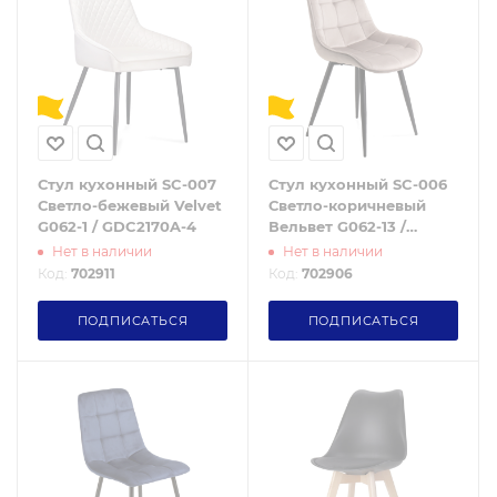
Стул кухонный SC-007
Стул кухонный SC-006
Светло-бежевый Velvet
Светло-коричневый
G062-1 / GDC2170A-4
Вельвет G062-13 /
GDC8060A-1 /уп 4/
Нет в наличии
Нет в наличии
Код:
702911
Код:
702906
ПОДПИСАТЬСЯ
ПОДПИСАТЬСЯ