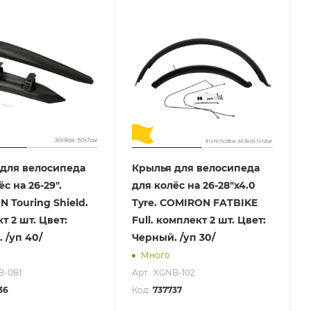
для велосипеда
Крылья для велосипеда
с на 26-29".
для колёс на 26-28"х4.0
 Touring Shield.
Tyre. COMIRON FATBIKE
т 2 шт. Цвет:
Full. комплект 2 шт. Цвет:
 /уп 40/
Черный. /уп 30/
Много
B-081
Арт.: XGNB-102
36
Код:
737737