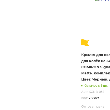
Крылья для ве
для колёс на 24
COMIRON Signat
Matte. комплек
Цвет: Черный. 
Осталось: 9 шт.
Арт.: XGNB-059-1
Код:
719707
Оптовая цена