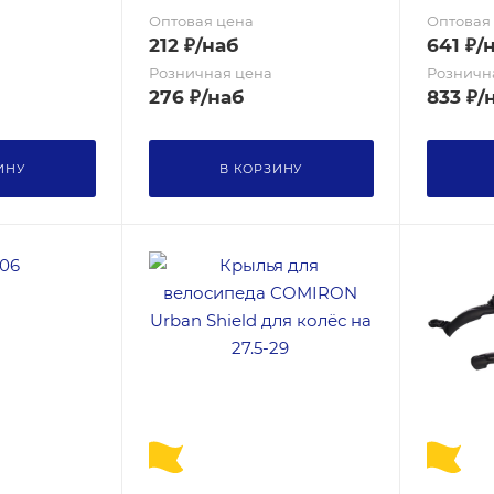
Оптовая цена
Оптовая
212
₽
/наб
641
₽
/
Розничная цена
Розничн
276
₽
/наб
833
₽
/
ИНУ
В КОРЗИНУ