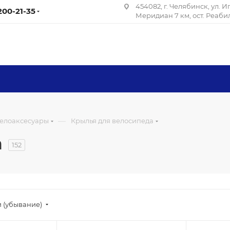
454082, г. Челябинск, ул. 
 200-21-35
Меридиан 7 км, ост. Реаб
—
елоаксесуары
Крылья для велосипеда
а
152
 (убывание)