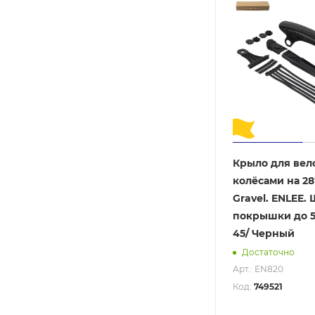
Крыло для вел
колёсами на 28"
Gravel. ENLEE.
покрышки до 5
45/ Черный
Достаточно
Арт.: EN820
Код:
749521