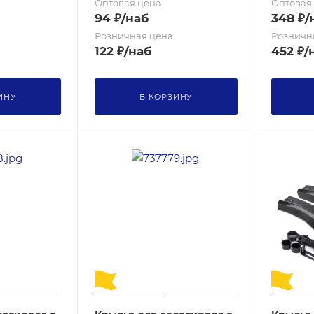
Оптовая цена
Оптовая
94
₽
/наб
348
₽
/
Розничная цена
Розничн
122
₽
/наб
452
₽
/
ИНУ
В КОРЗИНУ