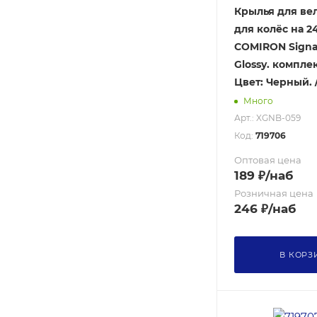
Крылья для ве
для колёс на 24
COMIRON Signat
Glossy. комплек
Цвет: Черный. 
Много
Арт.: XGNB-059
Код:
719706
Оптовая цена
189
₽
/наб
Розничная цена
246
₽
/наб
В КОРЗ