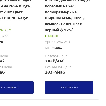
для велосипеда с
Крылья для велосипеда с
 на 26"-4.0 Tyre.
колёсами на 24"
т 2 шт. Цвет:
полноразмерные,
 / PGCNG-43 /уп
Ширина: 48мм, Сталь,
комплект 2 шт, Цвет:
черный /уп 25 /
ь: 3 шт.
CNG-43
Много
78
Арт.: QI-WIG-24B
Код:
743062
 цена
Оптовая цена
аб
218
₽
/наб
ая цена
Розничная цена
аб
283
₽
/наб
В КОРЗИНУ
В КОРЗИНУ