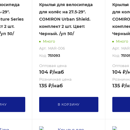
лосипеда
Крылья для велосипеда
Крылья 
-29".
для колёс на 27.5-29".
для колё
ure Series
COMIRON Urban Shield.
COMIRON
т 2 шт.
комплект 2 шт. Цвет:
комплек
/уп 50/
Черный. /уп 50/
Черный.
Много
Много
Арт.: MAR-006
Арт.: MAR
Код:
751093
Код:
7510
Оптовая цена
Оптовая
104
₽
/наб
104
₽
/
Розничная цена
Розничн
135
₽
/наб
135
₽
/н
ИНУ
В КОРЗИНУ