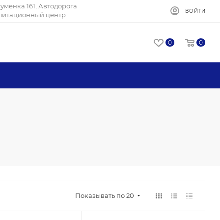
Игуменка 161, Автодорога
ВОЙТИ
илитационный центр
0
0
Показывать по 20