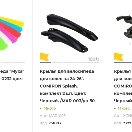
еда "Муха"
Крылья для велосипеда
Крылья 
 0232 цвет
для колёс на 24-26".
для колё
COMIRON Splash.
COMIRON
комплект 2 шт. Цвет:
комплек
Черный. /MAR-003/уп 50
Черный.
Много
Много
Арт.: MAR-003
Арт.: XGN
Код:
751083
Код:
7377