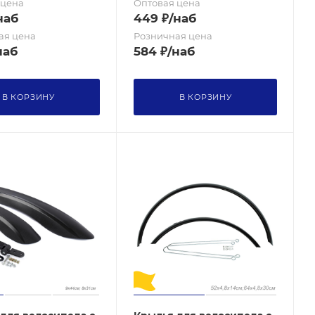
 цена
Оптовая цена
наб
449
₽
/наб
ая цена
Розничная цена
наб
584
₽
/наб
В КОРЗИНУ
В КОРЗИНУ