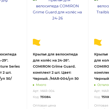
лосипеда
Крылья для велосипеда
Крылья 
-29".
для колёс на 24-26".
для колё
ure Series
COMIRON Grime Guard.
COMIRON
т 2 шт.
комплект 2 шт. Цвет:
комплек
/уп 50/
Черный. /MAR-004/уп 50
Черный.
Много
Осталос
Арт.: MAR-004
Арт.: MAR
Код:
751084
Код:
7510
Оптовая цена
Оптовая