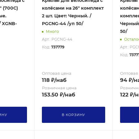
лосипеда с
Крылья для велосипеда с
Крылья 
" (700С)
колёсами на 26" комплект
колёсами
ые.
2 шт. Цвет: Черный. /
комплек
/ XGNB-
PGCNG-44 /уп 50/
Черный.
50/
Много
Арт.: PGCNG-44
Осталос
Код:
737779
Арт.: PG
Код:
7377
Оптовая цена
Оптовая
118
₽
/наб
94
₽
/н
Розничная цена
Розничн
153.50
₽
/наб
122
₽
/н
ИНУ
В КОРЗИНУ