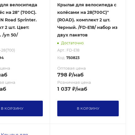
для велосипеда
Крылья для велосипеда с
с на 28" (700C).
колёсами на 28(700С)"
 Road Sprinter.
(ROAD). комплект 2 шт.
т 2 шт. Цвет:
Черный. /FD-E18/ набор из
 /уп 50/
двух пакетов
Достаточно
-28(700)
Арт.: FD-E18
94
Код:
750823
 цена
Оптовая цена
наб
798
₽
/наб
ая цена
Розничная цена
аб
1 037
₽
/наб
В КОРЗИНУ
В КОРЗИНУ