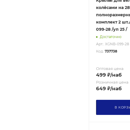
Крылья для ве
колёсами на 28
полноразмерн
комплект 2 шт.
099-28 /уп 25 /
Достаточно
Арт.: XGNB-099-28
Код:
737738
Оптовая цена
499
₽
/наб
Розничная цена
649
₽
/наб
В КОРЗ