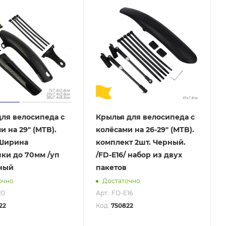
ля велосипеда с
Крылья для велосипеда с
и на 29" (MTB).
колёсами на 26-29" (MTB).
 Ширина
комплект 2шт. Черный.
ки до 70мм /уп
/FD-E16/ набор из двух
рный
пакетов
очно
Достаточно
20
Арт.: FD-E16
22
Код:
750822