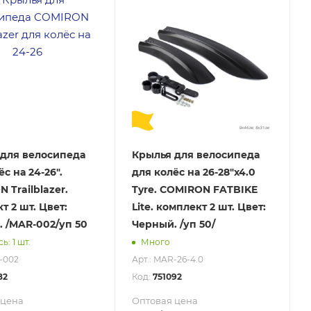
для велосипеда
Крылья для велосипеда
с на 24-26".
для колёс на 26-28"х4.0
 Trailblazer.
Tyre. COMIRON FATBIKE
т 2 шт. Цвет:
Lite. комплект 2 шт. Цвет:
 /MAR-002/уп 50
Черный. /уп 50/
ь: 1 шт.
Много
-002
Арт.: MAR-26-4.0
82
Код:
751092
 цена
Оптовая цена