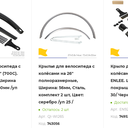
осипеда с
Крылья для велосипеда с
Крыло д
 (700C).
колёсами на 26"
колёсам
 Ширина
полноразмерные,
ENLEE.
0мм /уп
Ширина: 56мм, Сталь,
покрыш
комплект 2 шт, Цвет:
30/ Че
серебро /уп 25 /
Достат
Арт.: EN9
Осталось: 2 шт.
Арт.: QI-WI26S
Код:
7495
Код:
743056