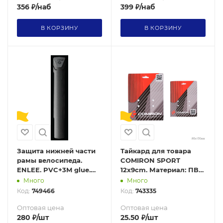
356
₽
/наб
399
₽
/наб
В КОРЗИНУ
В КОРЗИНУ
Защита нижней части
Тайкард для товара
рамы велосипеда.
COMIRON SPORT
ENLEE. PVC+3M glue.
12x9cm. Материал: ПВХ.
Вес 60гр. Diamond
/уп1000
Много
Много
style. Черный
Код:
749466
Код:
743335
Оптовая цена
Оптовая цена
280
₽
/шт
25.50
₽
/шт