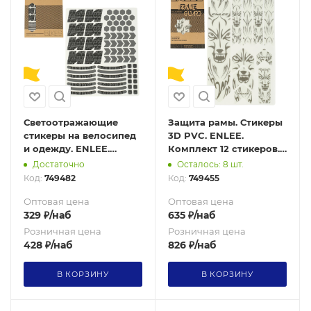
Светоотражающие
Защита рамы. Стикеры
стикеры на велосипед
3D PVC. ENLEE.
и одежду. ENLEE.
Комплект 12 стикеров.
Diamond reflective
200 микрон. 3D Pack 2
Достаточно
Осталось: 8 шт.
material.
Код:
749482
Код:
749455
Multifunctional Pack.
Вес 50гр
Оптовая цена
Оптовая цена
329
₽
/наб
635
₽
/наб
Розничная цена
Розничная цена
428
₽
/наб
826
₽
/наб
В КОРЗИНУ
В КОРЗИНУ