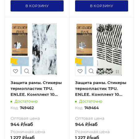
В КОРЗИНУ
В КОРЗИНУ
Защита рамы. Стикеры
Защита рамы. Стикеры
термопластик TPU.
термопластик TPU.
ENLEE. Комплект 10
ENLEE. Комплект 10
стикеров. 200 микрон.
стикеров. 200 микрон.
Достаточно
Достаточно
Chinese style
Orangutan model
Код:
749462
Код:
749464
Оптовая цена
Оптовая цена
944
₽
/наб
944
₽
/наб
Розничная цена
Розничная цена
1 227
₽
/наб
1 227
₽
/наб