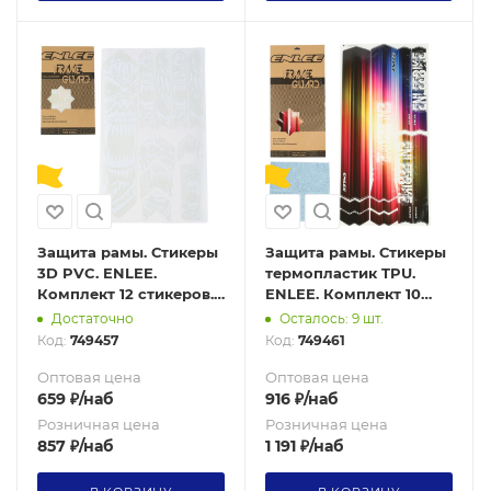
Защита рамы. Стикеры
Защита рамы. Стикеры
3D PVC. ENLEE.
термопластик TPU.
Комплект 12 стикеров.
ENLEE. Комплект 10
200 микрон. 3D Pack 6
стикеров. 200 микрон.
Достаточно
Осталось: 9 шт.
Aurora model
Код:
749457
Код:
749461
Оптовая цена
Оптовая цена
659
₽
/наб
916
₽
/наб
Розничная цена
Розничная цена
857
₽
/наб
1 191
₽
/наб