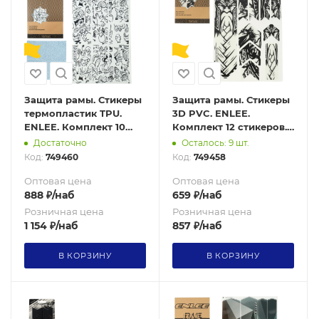
Защита рамы. Стикеры
Защита рамы. Стикеры
термопластик TPU.
3D PVC. ENLEE.
ENLEE. Комплект 10
Комплект 12 стикеров.
стикеров. 200 микрон.
200 микрон. 3D Pack 5
Достаточно
Осталось: 9 шт.
Graffiti style
Код:
749460
Код:
749458
Оптовая цена
Оптовая цена
888
₽
/наб
659
₽
/наб
Розничная цена
Розничная цена
1 154
₽
/наб
857
₽
/наб
В КОРЗИНУ
В КОРЗИНУ