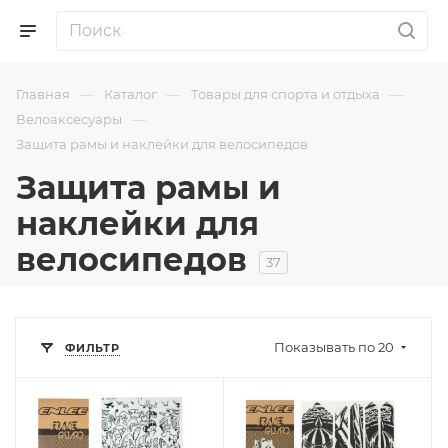
—
—
—
Главная
Каталог
Товары для спорта и отдыха
—
Велоаксесуары
Защита рамы и наклейки для велосипедов
Защита рамы и
наклейки для
велосипедов
37
Показывать по 20
ФИЛЬТР