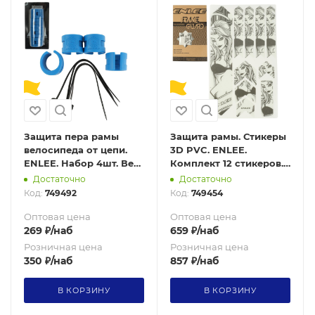
Защита пера рамы
Защита рамы. Стикеры
велосипеда от цепи.
3D PVC. ENLEE.
ENLEE. Набор 4шт. Вес
Комплект 12 стикеров.
64гр. Синий
200 микрон. 3D Pack 3
Достаточно
Достаточно
Код:
749492
Код:
749454
Оптовая цена
Оптовая цена
269
₽
/наб
659
₽
/наб
Розничная цена
Розничная цена
350
₽
/наб
857
₽
/наб
В КОРЗИНУ
В КОРЗИНУ