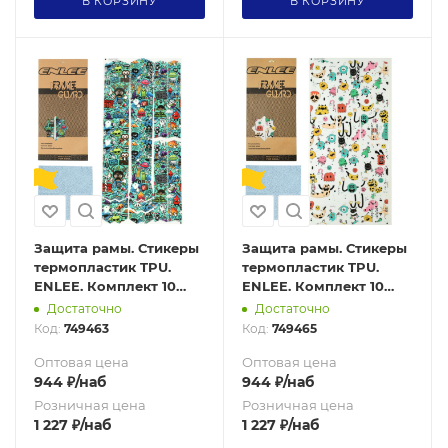
В КОРЗИНУ
В КОРЗИНУ
Защита рамы. Стикеры
Защита рамы. Стикеры
термопластик TPU.
термопластик TPU.
ENLEE. Комплект 10
ENLEE. Комплект 10
стикеров. 200 микрон.
стикеров. 200 микрон.
Достаточно
Достаточно
Cartoon style
Caterpillar model
Код:
749463
Код:
749465
Оптовая цена
Оптовая цена
944
₽
/наб
944
₽
/наб
Розничная цена
Розничная цена
1 227
₽
/наб
1 227
₽
/наб