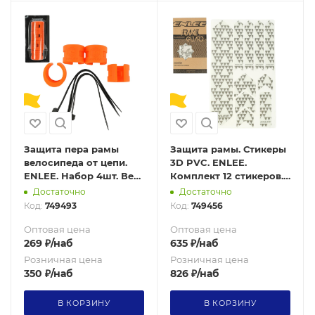
Защита пера рамы
Защита рамы. Стикеры
велосипеда от цепи.
3D PVC. ENLEE.
ENLEE. Набор 4шт. Вес
Комплект 12 стикеров.
64гр. Оранжевый
200 микрон. 3D Pack 1
Достаточно
Достаточно
Код:
749493
Код:
749456
Оптовая цена
Оптовая цена
269
₽
/наб
635
₽
/наб
Розничная цена
Розничная цена
350
₽
/наб
826
₽
/наб
В КОРЗИНУ
В КОРЗИНУ