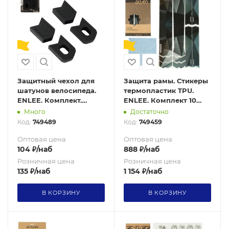
Защитный чехол для
Защита рамы. Стикеры
шатунов велосипеда.
термопластик TPU.
ENLEE. Комплект.
ENLEE. Комплект 10
Silicone. Черный /уп
стикеров. 200 микрон.
Много
Достаточно
100/
Camouflage style
Код:
749489
Код:
749459
Оптовая цена
Оптовая цена
104
₽
/наб
888
₽
/наб
Розничная цена
Розничная цена
135
₽
/наб
1 154
₽
/наб
В КОРЗИНУ
В КОРЗИНУ