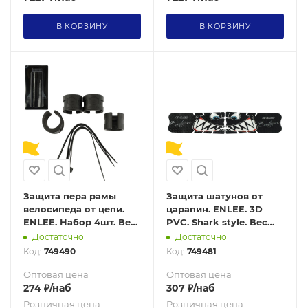
В КОРЗИНУ
В КОРЗИНУ
Защита пера рамы
Защита шатунов от
велосипеда от цепи.
царапин. ENLEE. 3D
ENLEE. Набор 4шт. Вес
PVC. Shark style. Вес
64гр. Черный
11гр. Черный
Достаточно
Достаточно
Код:
749490
Код:
749481
Оптовая цена
Оптовая цена
274
₽
/наб
307
₽
/наб
Розничная цена
Розничная цена