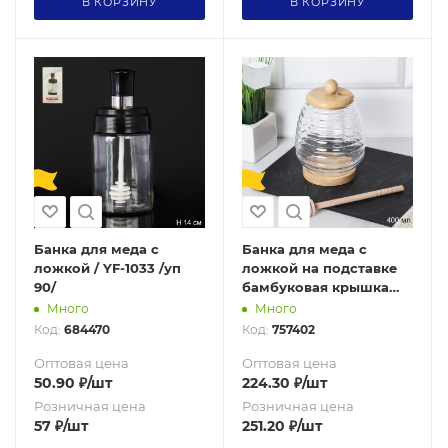
В КОРЗИНУ
В КОРЗИНУ
Банка для меда с
Банка для меда с
ложкой / YF-1033 /уп
ложкой на подставке
90/
бамбуковая крышка
400 мл / 7458 /уп
Много
Много
120/748123
Код:
684470
Код:
757402
Оптовая цена
Оптовая цена
50.90
₽
/шт
224.30
₽
/шт
Розничная цена
Розничная цена
57
₽
/шт
251.20
₽
/шт