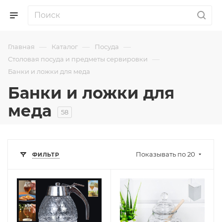
—
—
—
Главная
Каталог
Посуда
—
Столовая посуда и предметы сервировки
Банки и ложки для меда
Банки и ложки для
меда
58
Показывать по 20
ФИЛЬТР