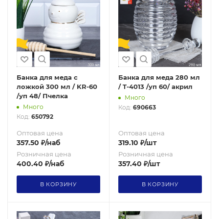
Банка для меда с
Банка для меда 280 мл
ложкой 300 мл / KR-60
/ T-4013 /уп 60/ акрил
/уп 48/ Пчелка
Много
Много
Код:
690663
Код:
650792
Оптовая цена
Оптовая цена
357.50
₽
/наб
319.10
₽
/шт
Розничная цена
Розничная цена
400.40
₽
/наб
357.40
₽
/шт
В КОРЗИНУ
В КОРЗИНУ