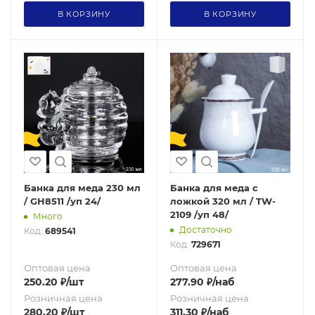
В КОРЗИНУ
В КОРЗИНУ
Банка для меда 230 мл
Банка для меда с
/ GH8511 /уп 24/
ложкой 320 мл / TW-
2109 /уп 48/
Много
Достаточно
Код:
689541
Код:
729671
Оптовая цена
Оптовая цена
250.20
₽
/шт
277.90
₽
/наб
Розничная цена
Розничная цена
280.20
₽
/шт
311.30
₽
/наб