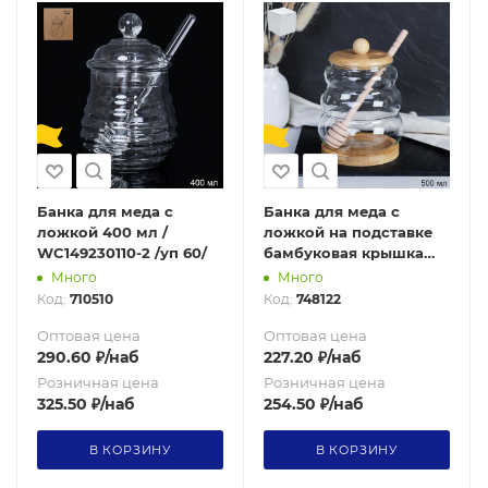
Банка для меда с
Банка для меда с
ложкой 400 мл /
ложкой на подставке
WC149230110-2 /уп 60/
бамбуковая крышка
500 мл / 7278 /уп 100/*
Много
Много
Код:
710510
Код:
748122
Оптовая цена
Оптовая цена
290.60
₽
/наб
227.20
₽
/наб
Розничная цена
Розничная цена
325.50
₽
/наб
254.50
₽
/наб
В КОРЗИНУ
В КОРЗИНУ