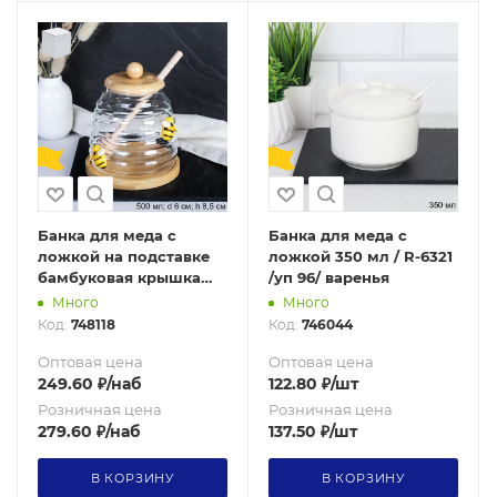
Банка для меда с
Банка для меда с
ложкой на подставке
ложкой 350 мл / R-6321
бамбуковая крышка
/уп 96/ варенья
500 мл Пчелка / 9664 /
Много
Много
уп 100/*
Код:
748118
Код:
746044
Оптовая цена
Оптовая цена
249.60
₽
/наб
122.80
₽
/шт
Розничная цена
Розничная цена
279.60
₽
/наб
137.50
₽
/шт
В КОРЗИНУ
В КОРЗИНУ