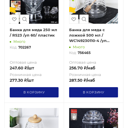
Банка для меда 250 мл
Банка для меда с
/ R523 /уп 60/ пластик
ложкой 500 мл /
WC149230110-4 /уп
Много
100/747742
Много
Код:
702267
Код:
756465
Оптовая цена
Оптовая цена
247.60
₽
/шт
256.70
₽
/наб
Розничная цена
Розничная цена
277.30
₽
/шт
287.50
₽
/наб
В КОРЗИНУ
В КОРЗИНУ