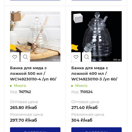
Банка для меда с
Банка для меда с
ложкой 500 мл /
ложкой 400 мл /
WC149230110-4 /уп 60/
WC149230110-3 /уп 60/
Много
Много
Код:
747742
Код:
710524
Оптовая цена
Оптовая цена
265.80
₽
/наб
271.40
₽
/наб
Розничная цена
Розничная цена
297.70
₽
/наб
304
₽
/наб