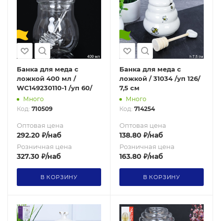
Банка для меда с
Банка для меда с
ложкой 400 мл /
ложкой / 31034 /уп 126/
WC149230110-1 /уп 60/
7,5 см
Много
Много
Код:
710509
Код:
714254
Оптовая цена
Оптовая цена
292.20
₽
/наб
138.80
₽
/наб
Розничная цена
Розничная цена
327.30
₽
/наб
163.80
₽
/наб
В КОРЗИНУ
В КОРЗИНУ