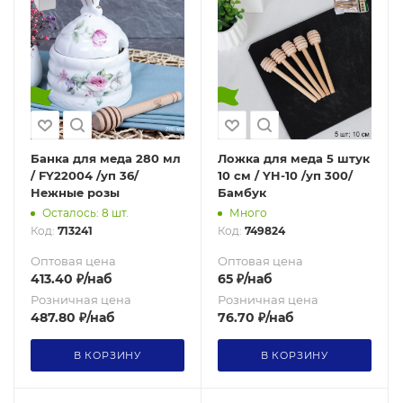
Банка для меда 280 мл
Ложка для меда 5 штук
/ FY22004 /уп 36/
10 см / YH-10 /уп 300/
Нежные розы
Бамбук
Осталось: 8 шт.
Много
Код:
713241
Код:
749824
Оптовая цена
Оптовая цена
413.40
₽
/наб
65
₽
/наб
Розничная цена
Розничная цена
487.80
₽
/наб
76.70
₽
/наб
В КОРЗИНУ
В КОРЗИНУ