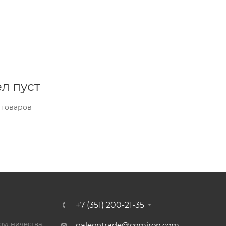
л пуст
 товаров
+7 (351) 200-21-35
трудничества
galeontrade@comiron.com