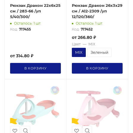
Рюкзак Дракон 22x6x25
Рюкзак Дракон 26x3x29
см / 283-66 /уп
см / A12-2309 /уп
5/40/300/
12/120/360/
Осталось: 1 шт.
Осталось: 1 шт.
Код:
717455
Код:
717452
от
266.80 ₽
Цвет
—
MIX
MIX
Зеленый
от
314.80 ₽
В КОРЗИНУ
В КОРЗИНУ