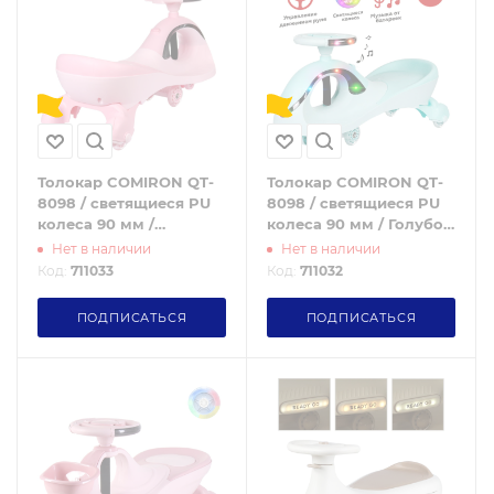
Толокар COMIRON QT-
Толокар COMIRON QT-
8098 / светящиеся PU
8098 / светящиеся PU
колеса 90 мм /
колеса 90 мм / Голубой
Розовый / уп4
/ уп4
Нет в наличии
Нет в наличии
Код:
711033
Код:
711032
ПОДПИСАТЬСЯ
ПОДПИСАТЬСЯ