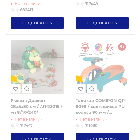
Зеленый / уп5
Нет в наличии
Код:
717449
Код:
682417
ПОДПИСАТЬСЯ
ПОДПИСАТЬСЯ
Рюкзак Дракон
Толокар COMIRON QT-
28x5x30 см / A11-23016 /
8098 / светящиеся PU
уп 8/40/240/
колеса 90 мм /
Оранжевый / уп4
Нет в наличии
Нет в наличии
Код:
717447
Код:
711030
ПОДПИСАТЬСЯ
ПОДПИСАТЬСЯ