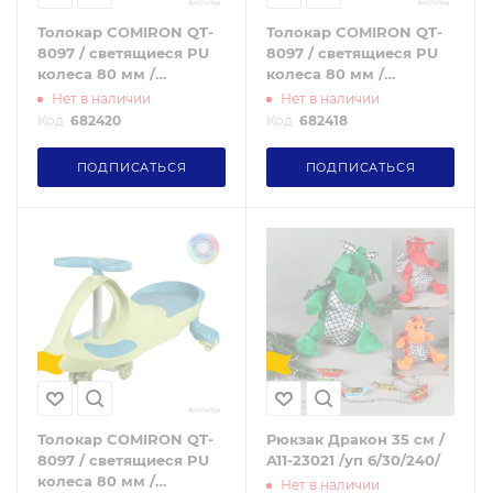
Толокар COMIRON QT-
Толокар COMIRON QT-
8097 / светящиеся PU
8097 / светящиеся PU
колеса 80 мм /
колеса 80 мм /
Бирюзовый / уп5
Розовый / уп5
Нет в наличии
Нет в наличии
Код:
682420
Код:
682418
ПОДПИСАТЬСЯ
ПОДПИСАТЬСЯ
Толокар COMIRON QT-
Рюкзак Дракон 35 см /
8097 / светящиеся PU
A11-23021 /уп 6/30/240/
колеса 80 мм /
Нет в наличии