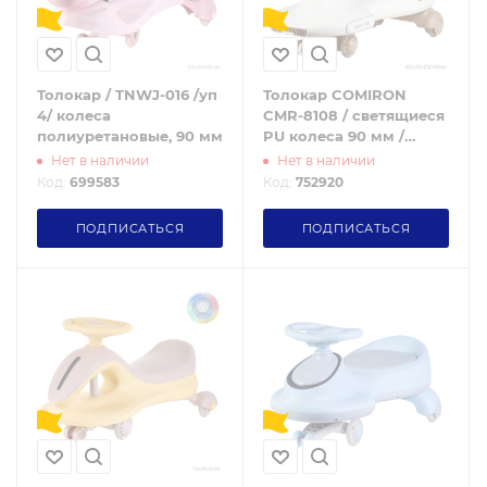
Толокар / TNWJ-016 /уп
Толокар COMIRON
4/ колеса
CMR-8108 / светящиеся
полиуретановые, 90 мм
PU колеса 90 мм /
Белый / уп4
Нет в наличии
Нет в наличии
Код:
699583
Код:
752920
ПОДПИСАТЬСЯ
ПОДПИСАТЬСЯ