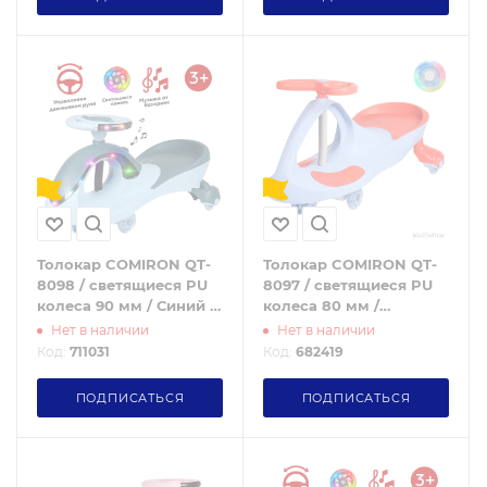
Толокар COMIRON QT-
Толокар COMIRON QT-
8098 / светящиеся PU
8097 / светящиеся PU
колеса 90 мм / Синий /
колеса 80 мм /
уп4
Сиреневый / уп5
Нет в наличии
Нет в наличии
Код:
711031
Код:
682419
ПОДПИСАТЬСЯ
ПОДПИСАТЬСЯ