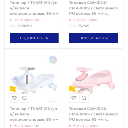
Толокар / TNWJ-010 /уп
Толокар COMIRON
4/ колеса
CMR-8089 / светящиеся
полиуретановые, 90 мм
PU колеса 90 мм /
Голубой / уп4
Нет в наличии
Нет в наличии
Код:
699590
Код:
752921
ПОДПИСАТЬСЯ
ПОДПИСАТЬСЯ
Толокар / TNWJ-016 /уп
Толокар COMIRON
4/ колеса
CMR-8089 / светящиеся
полиуретановые, 90 мм
PU колеса 90 мм /
Розовый / уп4
Нет в наличии
Нет в наличии