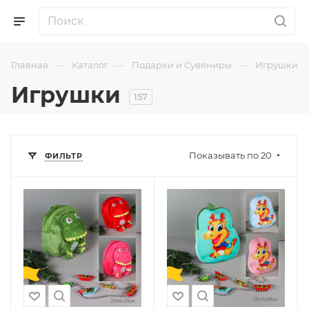
—
—
—
Главная
Каталог
Подарки и Сувениры
Игрушки
Игрушки
157
Показывать по 20
ФИЛЬТР