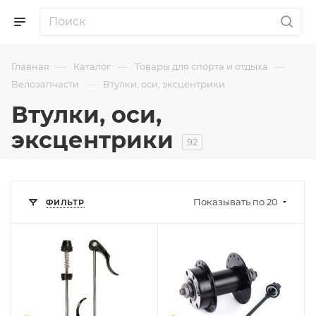
—
—
—
Главная
Каталог
Товары для спорта и отдыха
—
Велозапчасти
Втулки, оси, эксцентрики
Втулки, оси,
эксцентрики
92
Показывать по 20
ФИЛЬТР