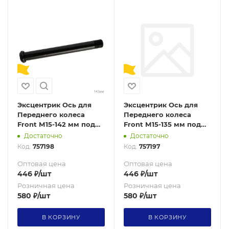
Эксцентрик Ось для
Эксцентрик Ось для
Переднего колеса
Переднего колеса
Front М15-142 мм под
Front М15-135 мм под
шестигранник.
шестигранник.
Достаточно
Достаточно
Алюминивый / KENLI
Алюминивый / KENLI
Код:
757198
Код:
757197
/KL-804-М15-142/ уп200/
/KL-804-М15-135/ уп200/
741491
725756
Оптовая цена
Оптовая цена
446
₽
/шт
446
₽
/шт
Розничная цена
Розничная цена
580
₽
/шт
580
₽
/шт
В КОРЗИНУ
В КОРЗИНУ