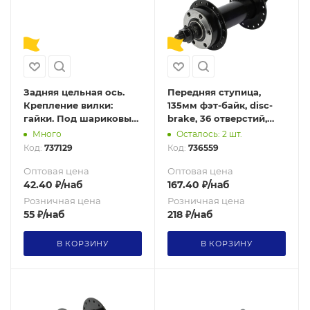
Задняя цельная ось.
Передняя ступица,
Крепление вилки:
135мм фэт-байк, disc-
гайки. Под шариковые
brake, 36 отверстий,
подшипники. Ø10 мм. L:
пром подшипник ISO
Много
Осталось: 2 шт.
240 мм. FATBIKE / JIA-
600ZZ, сталь, ось, /FAT-
Код:
737129
Код:
736559
REAR-240-B /уп 5/150/
ST-FR36/ черный
Оптовая цена
Оптовая цена
42.40
₽
/наб
167.40
₽
/наб
Розничная цена
Розничная цена
55
₽
/наб
218
₽
/наб
В КОРЗИНУ
В КОРЗИНУ