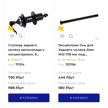
Ступица заднего
Эксцентрик Ось для
колеса велосипеда с
Заднего колеса Rear
эксцентриком, 6
М12-178 мм под
болтов. 2
шестигранник.
Много
Осталось: 10 шт.
промподшипника. 32
Алюминивый / KENLI
Код:
711314
Код:
757196
спицы. Вес: 485 гр
/KL-804-М12-178/ уп200/
SUNRUN/ RH-M01 / уп 25
741495
Оптовая цена
Оптовая цена
760
₽
/шт
446
₽
/шт
Розничная цена
Розничная цена
988
₽
/шт
580
₽
/шт
В КОРЗИНУ
В КОРЗИНУ