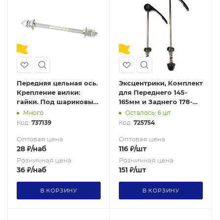
Передняя цельная ось.
Эксцентрики, Комплект
Крепление вилки:
для Переднего 145-
гайки. Под шариковый
165мм и Заднего 178-
подшипник. Ø10 мм. L:
183мм колеса KENLI
Много
Осталось: 6 шт.
175 мм. FATBIKE / J-
/KL-801/ уп150/
Код:
737139
Код:
725754
FRONT-175-B /уп 12/240/
Оптовая цена
Оптовая цена
28
₽
/наб
116
₽
/шт
Розничная цена
Розничная цена
36
₽
/наб
151
₽
/шт
В КОРЗИНУ
В КОРЗИНУ