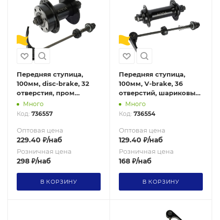
Передняя ступица,
Передняя ступица,
100мм, disc-brake, 32
100мм, V-brake, 36
отверстия, пром
отверстий, шариковый
подшипник ISO 600ZZ,
подшипник, сталь,
Много
Много
сталь, эксцентрик, /AO-
эксцентрик, /AO-FR36/
Код:
736557
Код:
736554
ST-FR32/черный/ уп 50
черный/ уп 5
Оптовая цена
Оптовая цена
229.40
₽
/наб
129.40
₽
/наб
Розничная цена
Розничная цена
298
₽
/наб
168
₽
/наб
В КОРЗИНУ
В КОРЗИНУ