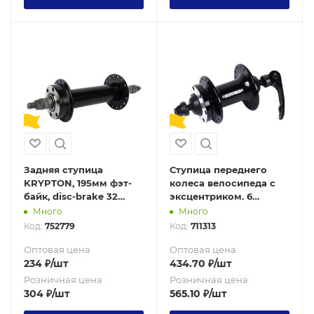
Задняя ступица
Ступица переднего
KRYPTON, 195мм фэт-
колеса велосипеда с
байк, disc-brake 32
эксцентриком. 6
отверстия пром
болтов. 2
Много
Много
подшипник ISO 600ZZ
промподшипника. 32
Код:
752779
Код:
711313
сталь на гайках
спицы. Вес: 306 гр.
freewheel /LIQ-Fat-Rear-
SUNRUN / FH-M01 / уп
Оптовая цена
Оптовая цена
32H/ черный/уп30/
50
234
₽
/шт
434.70
₽
/шт
Розничная цена
Розничная цена
304
₽
/шт
565.10
₽
/шт