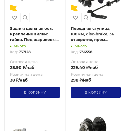
Задняя цельная ось.
Передняя ступица,
Крепление вилки:
100мм, disc-brake, 36
гайки. Под шариковые
отверстия, пром
подшипники. Ø10 мм. L:
подшипник ISO 600ZZ,
Много
Много
175 мм. FATBIKE / JIA-
сталь, эксцентрик, /AO-
Код:
737128
Код:
736558
REAR-175-B /уп 12/240/
ST-FR36/черный/ уп 50
Оптовая цена
Оптовая цена
28.90
₽
/наб
229.40
₽
/наб
Розничная цена
Розничная цена
38
₽
/наб
298
₽
/наб
В КОРЗИНУ
В КОРЗИНУ