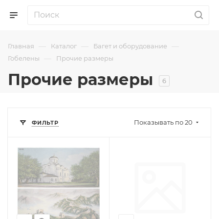
—
—
—
Главная
Каталог
Багет и оборудование
—
Гобелены
Прочие размеры
Прочие размеры
6
Показывать по 20
ФИЛЬТР