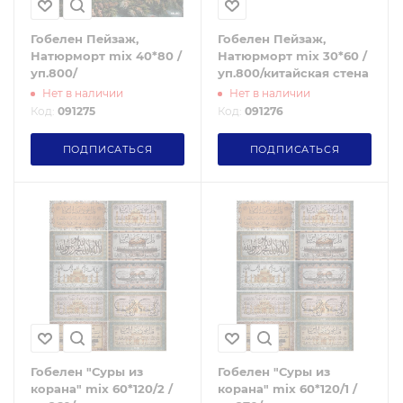
Гобелен Пейзаж,
Гобелен Пейзаж,
Натюрморт mix 40*80 /
Натюрморт mix 30*60 /
уп.800/
уп.800/китайская стена
Нет в наличии
Нет в наличии
Код:
091275
Код:
091276
ПОДПИСАТЬСЯ
ПОДПИСАТЬСЯ
Гобелен "Суры из
Гобелен "Суры из
корана" mix 60*120/2 /
корана" mix 60*120/1 /