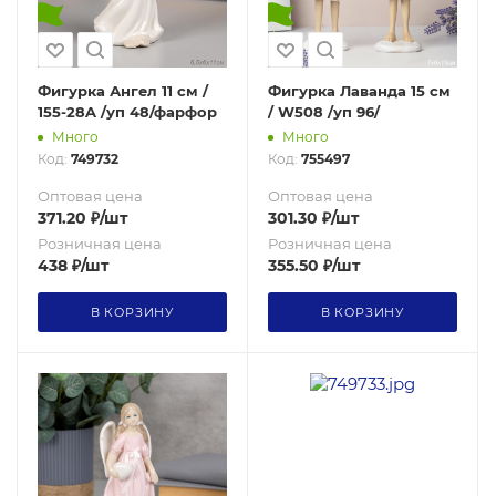
Фигурка Ангел 11 см /
Фигурка Лаванда 15 см
155-28A /уп 48/фарфор
/ W508 /уп 96/
Много
Много
Код:
749732
Код:
755497
Оптовая цена
Оптовая цена
371.20
₽
/шт
301.30
₽
/шт
Розничная цена
Розничная цена
438
₽
/шт
355.50
₽
/шт
В КОРЗИНУ
В КОРЗИНУ