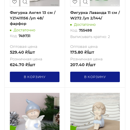
Фигурка Ангел 13 см /
Фигурка Лаванда 11 см /
YZ1411156 /уп 48/
W272 /уп 2/144/
фарфор
Достаточно
Достаточно
Код:
755498
Код:
749731
Выписывать кратно: 2
Оптовая цена
Оптовая цена
529.40
₽
/шт
175.80
₽
/шт
Розничная цена
Розничная цена
624.70
₽
/шт
207.40
₽
/шт
В КОРЗИНУ
В КОРЗИНУ