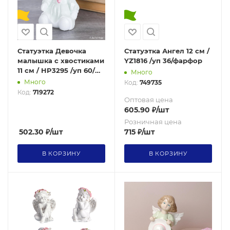
Статуэтка Девочка
Статуэтка Ангел 12 см /
малышка с хвостиками
YZ1816 /уп 36/фарфор
11 см / HP3295 /уп 60/
Много
Акция
Много
Код:
749735
Код:
719272
Оптовая цена
605.90
₽
/шт
Розничная цена
502.30
₽
/шт
715
₽
/шт
В КОРЗИНУ
В КОРЗИНУ