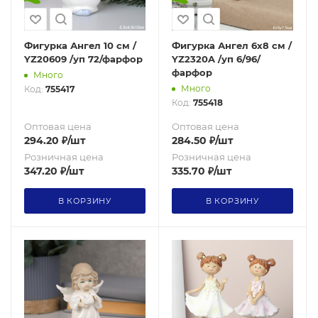
Фигурка Ангел 10 см /
Фигурка Ангел 6х8 см /
YZ20609 /уп 72/фарфор
YZ2320A /уп 6/96/
фарфор
Много
Много
Код:
755417
Код:
755418
Оптовая цена
Оптовая цена
294.20
₽
/шт
284.50
₽
/шт
Розничная цена
Розничная цена
347.20
₽
/шт
335.70
₽
/шт
В КОРЗИНУ
В КОРЗИНУ