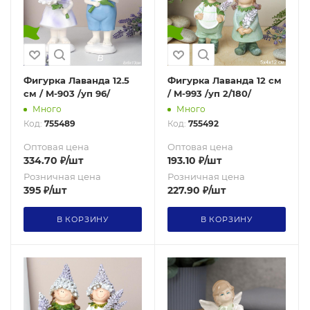
Фигурка Лаванда 12.5
Фигурка Лаванда 12 см
см / M-903 /уп 96/
/ M-993 /уп 2/180/
Много
Много
Код:
755489
Код:
755492
Оптовая цена
Оптовая цена
334.70
₽
/шт
193.10
₽
/шт
Розничная цена
Розничная цена
395
₽
/шт
227.90
₽
/шт
В КОРЗИНУ
В КОРЗИНУ