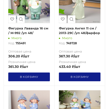
Фигурка Лаванда 16 см
Фигурка Ангел 11 см /
/ M-992 /уп 48/
2013-29С /уп 48/фарфор
Много
Много
Код:
755491
Код:
749728
Оптовая цена
Оптовая цена
306.20
₽
/шт
367.30
₽
/шт
Розничная цена
Розничная цена
361.30
₽
/шт
433.40
₽
/шт
В КОРЗИНУ
В КОРЗИНУ