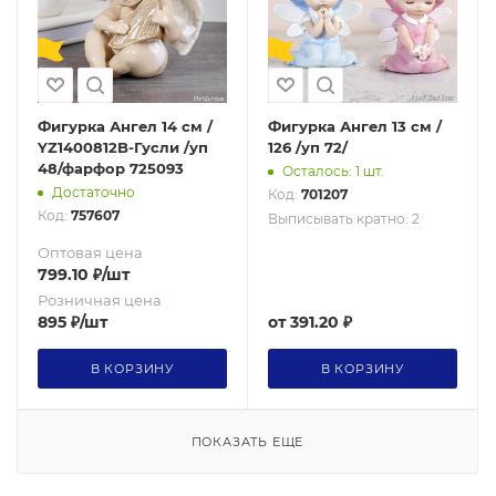
Фигурка Ангел 14 см /
Фигурка Ангел 13 см /
YZ1400812B-Гусли /уп
126 /уп 72/
48/фарфор 725093
Осталось: 1 шт.
Достаточно
Код:
701207
Код:
757607
Выписывать кратно: 2
Оптовая цена
799.10
₽
/шт
Розничная цена
895
₽
/шт
от
391.20 ₽
В КОРЗИНУ
В КОРЗИНУ
ПОКАЗАТЬ ЕЩЕ