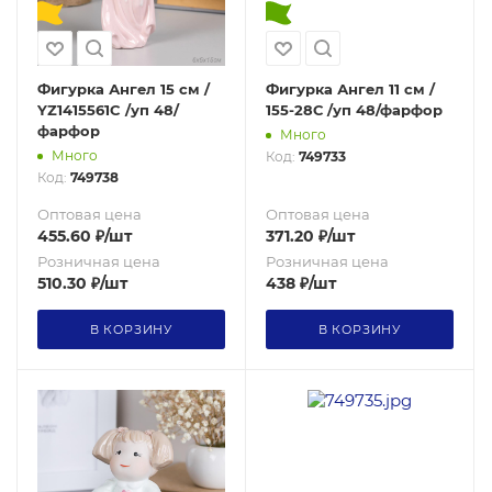
Фигурка Ангел 15 см /
Фигурка Ангел 11 см /
YZ1415561C /уп 48/
155-28С /уп 48/фарфор
фарфор
Много
Много
Код:
749733
Код:
749738
Оптовая цена
Оптовая цена
455.60
₽
/шт
371.20
₽
/шт
Розничная цена
Розничная цена
510.30
₽
/шт
438
₽
/шт
В КОРЗИНУ
В КОРЗИНУ