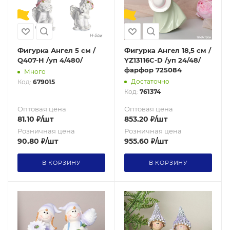
Фигурка Ангел 5 см /
Фигурка Ангел 18,5 см /
Q407-H /уп 4/480/
YZ13116C-D /уп 24/48/
фарфор 725084
Много
Достаточно
Код:
679015
Код:
761374
Оптовая цена
Оптовая цена
81.10
₽
/шт
853.20
₽
/шт
Розничная цена
Розничная цена
90.80
₽
/шт
955.60
₽
/шт
В КОРЗИНУ
В КОРЗИНУ