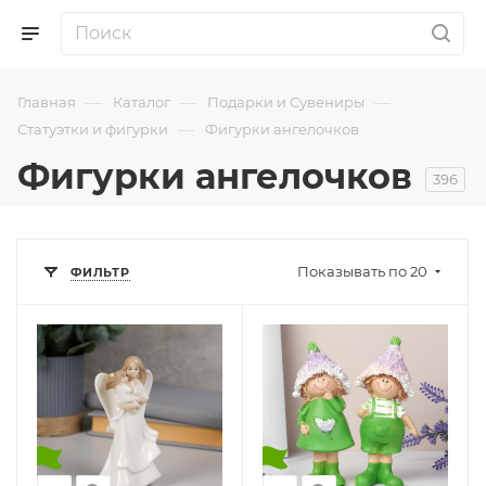
—
—
—
Главная
Каталог
Подарки и Сувениры
—
Статуэтки и фигурки
Фигурки ангелочков
Фигурки ангелочков
396
Показывать по 20
ФИЛЬТР