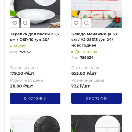
Тарелка для пасты 25,5
Блюдо менажница 33
см / DSR-10 /уп 20/
см / YJ-25313 /уп 24/
новогоднее
Много
Достаточно
Код:
757132
Код:
759034
Оптовая цена
Оптовая цена
179.50
₽
/шт
653.60
₽
/шт
Розничная цена
Розничная цена
211.80
₽
/шт
732
₽
/шт
В КОРЗИНУ
В КОРЗИНУ