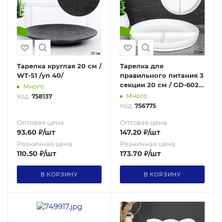
Тарелка круглая 20 см /
Тарелка для
WT-51 /уп 40/
правильного питания 3
секции 20 см / GD-602 /
Много
уп 22/
Много
Код:
758137
Код:
756775
Оптовая цена
Оптовая цена
93.60
₽
/шт
147.20
₽
/шт
Розничная цена
Розничная цена
110.50
₽
/шт
173.70
₽
/шт
В КОРЗИНУ
В КОРЗИНУ