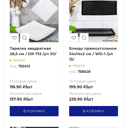
Тарелка квадратная
Блюдо прямоугольное
28,5 см / DR-713 /уп 30/
34х14х2 см / WD-1 /уп
13/
Много
Много
Код:
755413
Код:
758628
Оптовая цена
Оптовая цена
116.90
₽
/шт
199.90
₽
/шт
Розничная цена
Розничная цена
137.90
₽
/шт
235.90
₽
/шт
В КОРЗИНУ
В КОРЗИНУ