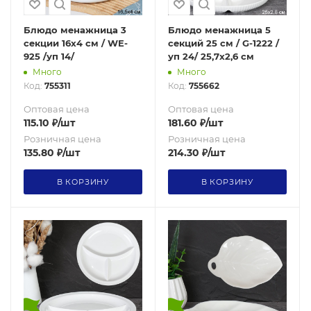
Блюдо менажница 3
Блюдо менажница 5
секции 16х4 см / WE-
секций 25 см / G-1222 /
925 /уп 14/
уп 24/ 25,7х2,6 см
Много
Много
Код:
755311
Код:
755662
Оптовая цена
Оптовая цена
115.10
₽
/шт
181.60
₽
/шт
Розничная цена
Розничная цена
135.80
₽
/шт
214.30
₽
/шт
В КОРЗИНУ
В КОРЗИНУ