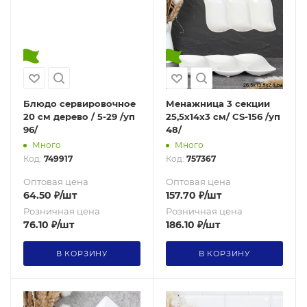
Блюдо сервировочное
Менажница 3 секции
20 см дерево / 5-29 /уп
25,5х14х3 см/ CS-156 /уп
96/
48/
Много
Много
Код:
749917
Код:
757367
Оптовая цена
Оптовая цена
64.50
₽
/шт
157.70
₽
/шт
Розничная цена
Розничная цена
76.10
₽
/шт
186.10
₽
/шт
В КОРЗИНУ
В КОРЗИНУ