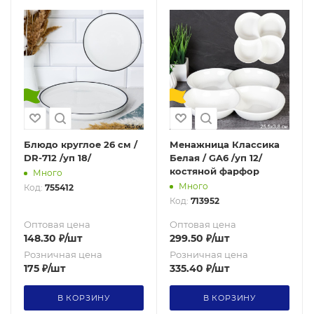
Блюдо круглое 26 см /
Менажница Классика
DR-712 /уп 18/
Белая / GA6 /уп 12/
костяной фарфор
Много
Много
Код:
755412
Код:
713952
Оптовая цена
Оптовая цена
148.30
₽
/шт
299.50
₽
/шт
Розничная цена
Розничная цена
175
₽
/шт
335.40
₽
/шт
В КОРЗИНУ
В КОРЗИНУ