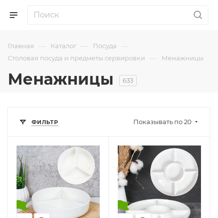
—
—
—
Главная
Каталог
Посуда
—
Столовая посуда и предметы сервировки
Менажницы
Менажницы
633
Показывать по 20
ФИЛЬТР