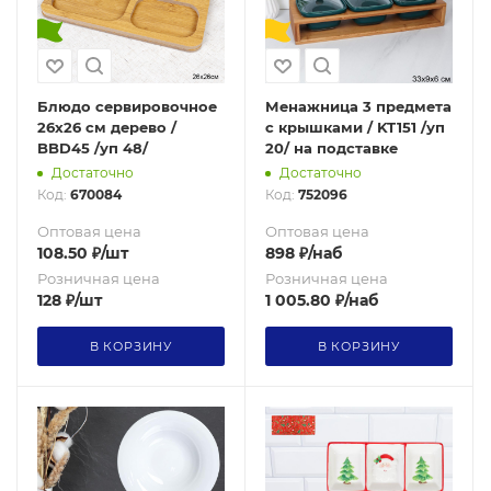
Блюдо сервировочное
Менажница 3 предмета
26х26 см дерево /
с крышками / KT151 /уп
BBD45 /уп 48/
20/ на подставке
Достаточно
Достаточно
Код:
670084
Код:
752096
Оптовая цена
Оптовая цена
108.50
₽
/шт
898
₽
/наб
Розничная цена
Розничная цена
128
₽
/шт
1 005.80
₽
/наб
В КОРЗИНУ
В КОРЗИНУ