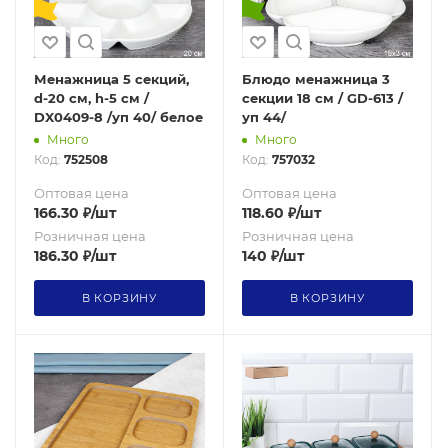
Менажница 5 секций,
Блюдо менажница 3
d-20 см, h-5 см /
секции 18 см / GD-613 /
DX0409-8 /уп 40/ белое
уп 44/
Много
Много
Код:
752508
Код:
757032
Оптовая цена
Оптовая цена
166.30
₽
/шт
118.60
₽
/шт
Розничная цена
Розничная цена
186.30
₽
/шт
140
₽
/шт
В КОРЗИНУ
В КОРЗИНУ