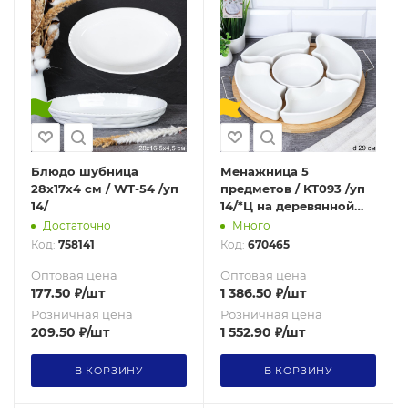
Блюдо шубница
Менажница 5
28х17х4 см / WT-54 /уп
предметов / KT093 /уп
14/
14/*Ц на деревянной
подставке
Достаточно
Много
Код:
758141
Код:
670465
Оптовая цена
Оптовая цена
177.50
₽
/шт
1 386.50
₽
/шт
Розничная цена
Розничная цена
209.50
₽
/шт
1 552.90
₽
/шт
В КОРЗИНУ
В КОРЗИНУ