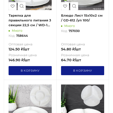
Тарелка для
Блюдо Лист 15х10х2 см
правильного питания 3
/ GD-612 /уп 100/
секции 22,5 см / WD-12 /
Много
уп 28/
Много
Код:
757030
Код:
758644
Оптовая цена
Оптовая цена
124.50
₽
/шт
54.80
₽
/шт
Розничная цена
Розничная цена
146.90
₽
/шт
64.70
₽
/шт
В КОРЗИНУ
В КОРЗИНУ