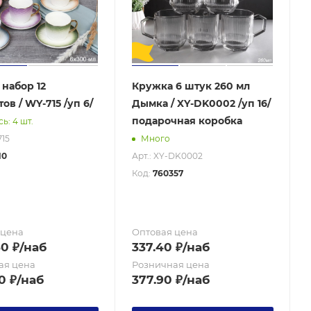
набор 12
Кружка 6 штук 260 мл
ов / WY-715 /уп 6/
Дымка / XY-DK0002 /уп 16/
подарочная коробка
ь: 4 шт.
715
Много
10
Арт.: XY-DK0002
Код:
760357
 цена
Оптовая цена
30
₽
/наб
337.40
₽
/наб
ая цена
Розничная цена
0
₽
/наб
377.90
₽
/наб