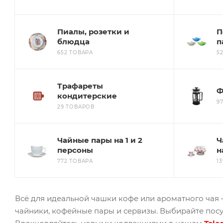
Пиалы, розетки и
П
блюдца
п
652 ТОВАРА
5
Трафареты
Ф
кондитерские
9
29 ТОВАРОВ
Чайные пары на 1 и 2
Ч
персоны
н
772 ТОВАРА
1
Всё для идеальной чашки кофе или ароматного чая
чайники, кофейные пары и сервизы. Выбирайте посуд