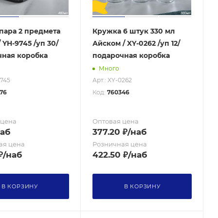
пара 2 предмета
Кружка 6 штук 330 мл
 YH-9745 /уп 30/
Айском / XY-0262 /уп 12/
чная коробка
подарочная коробка
Много
9745
Арт.: XY-0262
76
Код:
760346
 цена
Оптовая цена
наб
377.20
₽
/наб
ая цена
Розничная цена
₽
/наб
422.50
₽
/наб
В КОРЗИНУ
В КОРЗИНУ