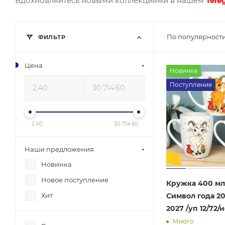
Вдохновляйтесь новыми коллекциями в нашем
Tele
По популярности
ФИЛЬТР
Цена
Новинка
Поступление
2.40
30 714.60
Наши предложения
Новинка
Новое поступление
Кружка 400 мл
Символ года 20
Хит
2027 /уп 12/72
Много