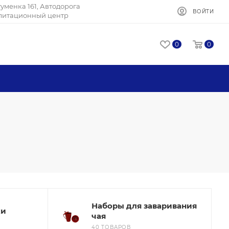
Игуменка 161, Автодорога
ВОЙТИ
илитационный центр
0
0
Наборы для заваривания
ки
чая
40 ТОВАРОВ