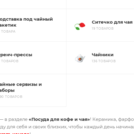
одставка под чайный
Ситечко для чая
акетик
19 ТОВАРОВ
2 ТОВАРА
ренч-прессы
Чайники
7 ТОВАРОВ
136 ТОВАРОВ
айные сервизы и
аборы
390 ТОВАРОВ
 — в разделе
«Посуда для кофе и чая»
! Керамика, фарфо
у для себя и своих близких, чтобы каждый день начинал