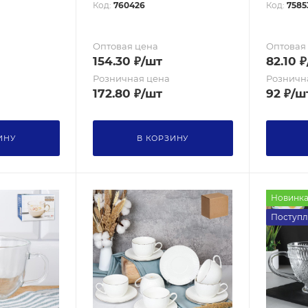
Код:
760426
Код:
7585
Оптовая цена
Оптовая
154.30
₽
/шт
82.10
₽
Розничная цена
Розничн
172.80
₽
/шт
92
₽
/ш
ИНУ
В КОРЗИНУ
Новинк
Поступл