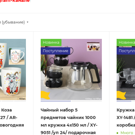
gram-канале
!
 (убывание)
Новинка
Новинк
Поступление
Поступл
 Коза
Чайный набор 5
Кружка 
27 / AR-
предметов чайник 1000
XY-1481 
/новогодняя
мл кружка 4х150 мл / XY-
коробк
9051 /уп 24/ подарочная
Много