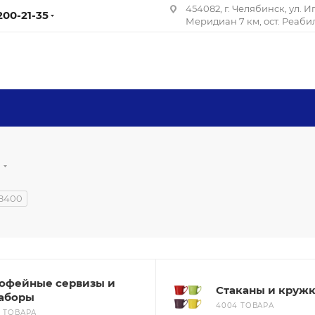
454082, г. Челябинск, ул. 
 200-21-35
Меридиан 7 км, ост. Реаб
я
8400
офейные сервизы и
Стаканы и круж
аборы
4004 ТОВАРА
3 ТОВАРА