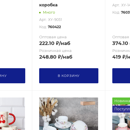
коробка
Арт.: XY-1
Код:
7603
Много
Арт.: XY-9051
Код:
760422
Оптовая цена
Оптовая
222.10
₽
/наб
374.10
Розничная цена
Розничн
248.80
₽
/наб
419
₽
/
ИНУ
В КОРЗИНУ
Новинк
Поступл