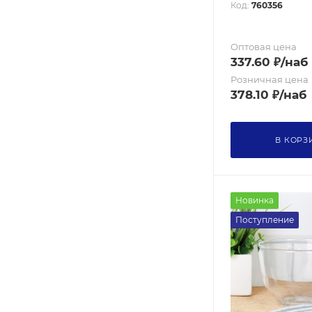
770
Код:
760356
800
Оптовая цена
850
337.60
₽
/наб
920
Розничная цена
950
378.10
₽
/наб
1000
1050
В КОРЗ
1100
1150
1200
Новинка
Поступление
1250
1400
1500
1600
1700