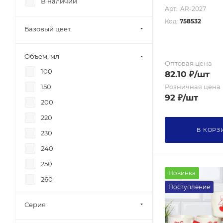
В наличии
Арт.: AR-2027
Код:
758532
Базовый цвет
Объем, мл
Оптовая цена
100
82.10
₽
/шт
Розничная цена
150
92
₽
/шт
200
220
В КОРЗ
230
240
250
Новинка
260
Поступление
270
Серия
280