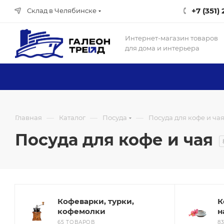
+7 (351)
Склад в Челябинске
Интернет-магазин товаров
для дома и интерьера
—
—
—
Главная
Каталог
Посуда
Посуда для кофе и ча
Посуда для кофе и чая
Кофеварки, турки,
К
кофемолки
н
65 ТОВАРОВ
8