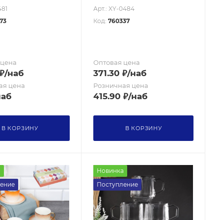
481
Арт.: XY-0484
73
Код:
760337
 цена
Оптовая цена
₽
/наб
371.30
₽
/наб
ая цена
Розничная цена
наб
415.90
₽
/наб
В КОРЗИНУ
В КОРЗИНУ
а
Новинка
ение
Поступление