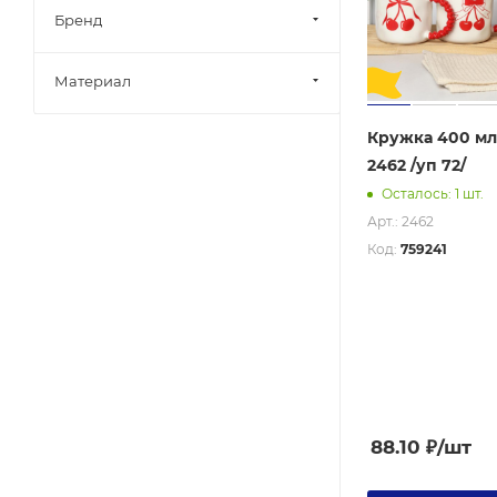
290
Бренд
300
310
Материал
320
Кружка 400 мл
330
2462 /уп 72/
340
Осталось: 1 шт.
350
Арт.: 2462
360
Код:
759241
370
380
390
400
410
88.10
₽
/шт
420
430