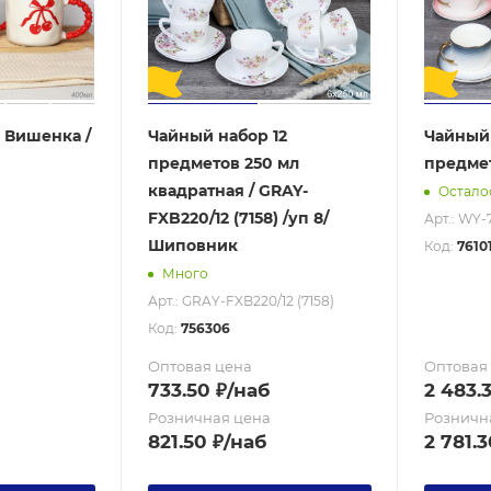
 Вишенка /
Чайный набор 12
Чайный 
предметов 250 мл
предмет
квадратная / GRAY-
Осталос
FXB220/12 (7158) /уп 8/
Арт.: WY-
Шиповник
Код:
7610
Много
Арт.: GRAY-FXB220/12 (7158)
Код:
756306
Оптовая цена
Оптовая
733.50
₽
/наб
2 483.
Розничная цена
Розничн
821.50
₽
/наб
2 781.3