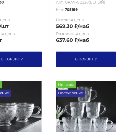
38
Арт.: GRAY-GB220(БЕЛЫЙ)
Код:
708199
 цена
Оптовая цена
/шт
569.30
₽
/наб
ая цена
Розничная цена
т
637.60
₽
/наб
В КОРЗИНУ
В КОРЗИНУ
а
Новинка
ение
Поступление