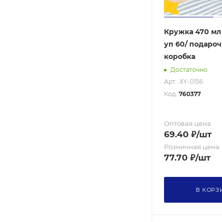
1800
1900
Кружка 470 мл /
MIX
уп 60/ подаро
коробка
900
Достаточно
120
Арт.: XY-0156
50
Код:
760377
80
90
Оптовая цена
69.40
₽
/шт
Розничная цена
77.70
₽
/шт
В КОРЗ