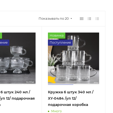
Показывать по 20
а
Новинка
ение
Поступление
6 штук 240 мл /
Кружка 6 штук 340 мл /
/уп 12/ подарочная
XY-0484 /уп 12/
а
подарочная коробка
Много