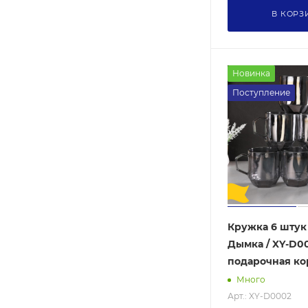
В КОРЗ
440
450
470
Новинка
480
Поступление
500
540
560
580
600
630
Кружка 6 штук
650
Дымка / XY-D00
680
подарочная ко
700
Много
750
Арт.: XY-D0002