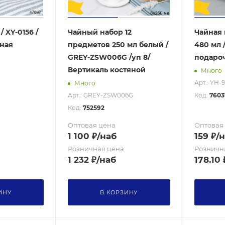
 XY-0156 /
Чайный набор 12
Чайная 
чная
предметов 250 мл белый /
480 мл /
GREY-ZSW006G /уп 8/
подаро
Вертикаль костяной
Много
Арт.: YH-
Много
Арт.: GREY-ZSW006G
Код:
7603
Код:
752592
Оптовая цена
Оптовая
1 100
₽
/наб
159
₽
/
Розничная цена
Розничн
1 232
₽
/наб
178.10
ИНУ
В КОРЗИНУ