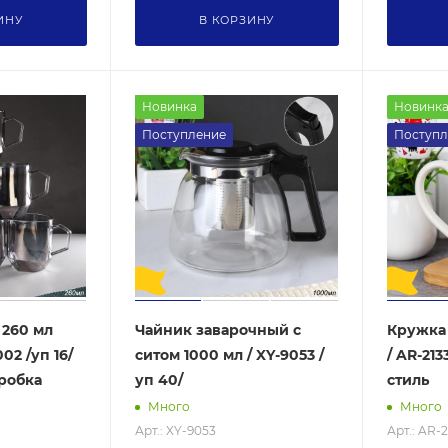
ИНУ
В КОРЗИНУ
Новинка
Новинк
Поступление
Поступл
 260 мл
Чайник заварочный с
Кружка
02 /уп 16/
ситом 1000 мл / XY-9053 /
/ AR-213
робка
уп 40/
стиль
Много
Много
Арт.: XY-9053
Арт.: AR-2