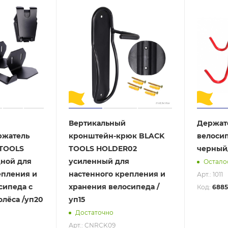
Вертикальный
Держат
ржатель
кронштейн-крюк BLACK
велоси
 TOOLS
TOOLS HOLDER02
черный/
ной для
усиленный для
Осталос
епления и
настенного крепления и
Арт.: 1011
сипеда с
хранения велосипеда /
Код:
6885
олёса /уп20
уп15
Достаточно
Арт.: CNRCK09