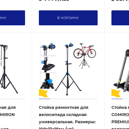
ИНУ
В КОРЗИНУ
ная для
Стойка ремонтная для
Стойка 
OMIRON
велосипеда складная
COMIRO
универсальная. Размеры:
PREMIU
ьная
108х17х18см /уп1
велоси