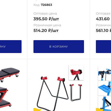
Код:
726863
Оптовая цена
Оптовая
395.50
₽
/шт
431.60
Розничная цена
Розничн
514.20
₽
/шт
561.10
ИНУ
В КОРЗИНУ