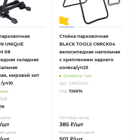
парковочная
Стойка парковочная
N UNIQUE
BLACK TOOLS CNRCK04
M 08
велосипедная напольная
педная складная
с креплением заднего
сальная
колеса/уп25
ая, мировой хит
Осталось: 1 шт.
/уп10
Арт.: CNRCK04
Код:
726874
очно
PR08
78
 цена
Оптовая цена
/шт
385
₽
/шт
ая цена
Розничная цена
/шт
501
₽
/шт