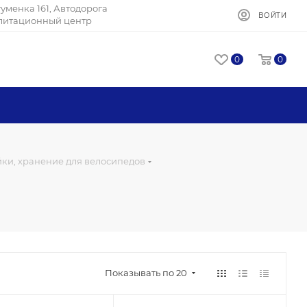
Игуменка 161, Автодорога
ВОЙТИ
илитационный центр
0
0
йки, хранение для велосипедов
Показывать по 20