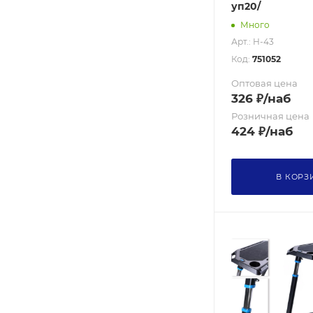
уп20/
Много
Арт.: H-43
Код:
751052
Оптовая цена
326
₽
/наб
Розничная цена
424
₽
/наб
В КОРЗ