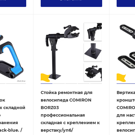
Стойка ремонтная для
Вертик
юк
велосипеда COMIRON
кроншт
x складной
BORZ03
COMIRON
о
профессиональная
для нас
ранения
складная с креплением к
крепле
ck-blue. /
верстаку/уп6/
велосипе