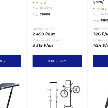
уп20/
Много
Арт.: BORZ03
Много
Код:
726891
Арт.: H-4
Код:
7510
Оптовая цена
Оптовая
2 459
₽
/шт
326
₽
/
Розничная цена
Розничн
3 315
₽
/шт
424
₽
/
ИНУ
В КОРЗИНУ