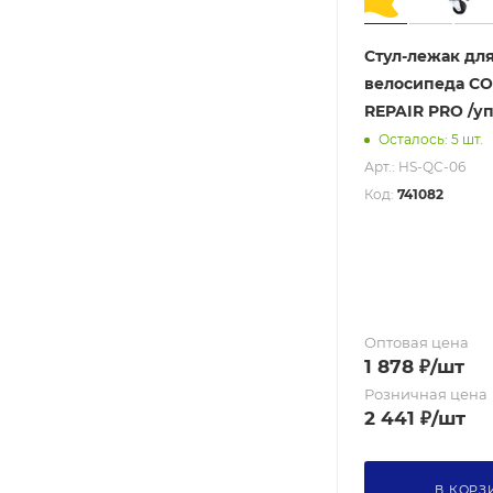
Стул-лежак дл
велосипеда C
REPAIR PRO /уп
Осталось: 5 шт.
Арт.: HS-QC-06
Код:
741082
Оптовая цена
1 878
₽
/шт
Розничная цена
2 441
₽
/шт
В КОРЗ