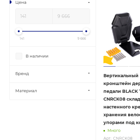
Цена
141
9 666
В наличии
Бренд
Вертикальный
кронштейн де
Материал
педали BLACK
CNRCK08 склад
настенного кр
хранения вело
упорами под к
Много
Арт.: CNRCK08