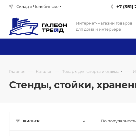
+7 (351)
Склад в Челябинске
Интернет-магазин товаров
для дома и интерьера
—
—
—
Главная
Каталог
Товары для спорта и отдыха
И
Стенды, стойки, хране
По популярности
ФИЛЬТР