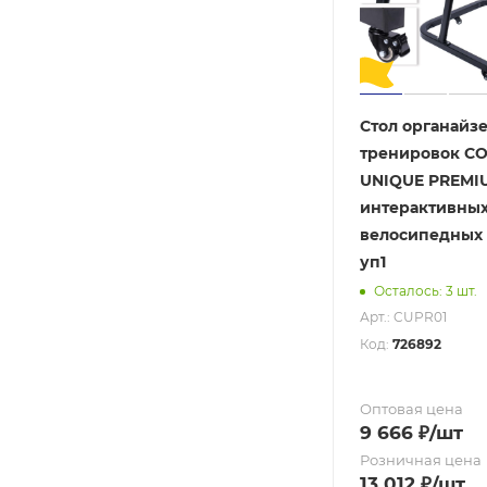
Стол органайз
тренировок C
UNIQUE PREMI
интерактивны
велосипедных 
уп1
Осталось: 3 шт.
Арт.: CUPR01
Код:
726892
Оптовая цена
9 666
₽
/шт
Розничная цена
13 012
₽
/шт