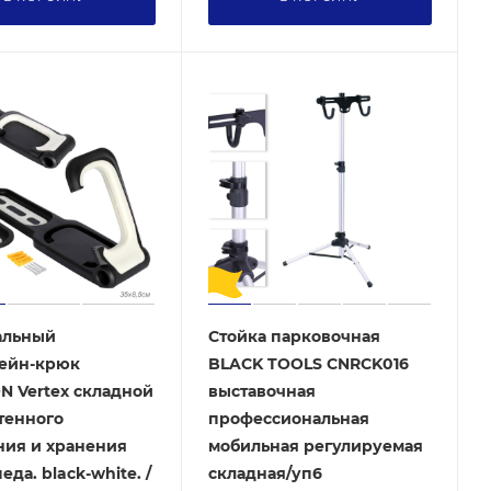
альный
Стойка парковочная
ейн-крюк
BLACK TOOLS CNRCK016
 Vertex складной
выставочная
тенного
профессиональная
ния и хранения
мобильная регулируемая
да. black-white. /
складная/уп6