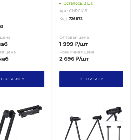
Осталось: 3 шт.
Арт.: CNRCK16
4
Код:
726872
53
 цена
Оптовая цена
наб
1 999
₽
/шт
ая цена
Розничная цена
наб
2 696
₽
/шт
В КОРЗИНУ
В КОРЗИНУ