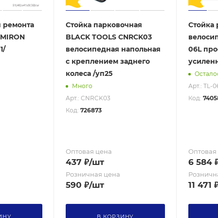
я ремонта
Стойка парковочная
Стойка 
OMIRON
BLACK TOOLS CNRCK03
велосип
1/
велосипедная напольная
06L пр
с креплением заднего
усиленн
колеса /уп25
Осталос
Арт.: TL-0
Много
Арт.: CNRCK03
Код:
7405
Код:
726873
Оптовая цена
Оптовая
437
₽
/шт
6 584
Розничная цена
Розничн
590
₽
/шт
11 471
ИНУ
В КОРЗИНУ