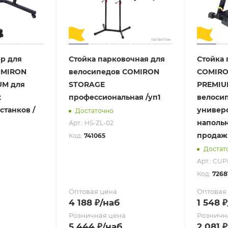
ер для
Стойка парковочная для
Стойка 
OMIRON
велосипедов COMIRON
COMIRO
UM для
STORAGE
PREMIU
х
профессиональная /уп1
велоси
станков /
универ
Достаточно
напольн
Арт.: HS-ZL-02
продаж 
Код:
741065
Достат
Арт.: CU
Код:
7268
Оптовая цена
Оптовая
4 188
₽
/наб
1 548
₽
Розничная цена
Розничн
5 444
₽
/наб
2 081
₽