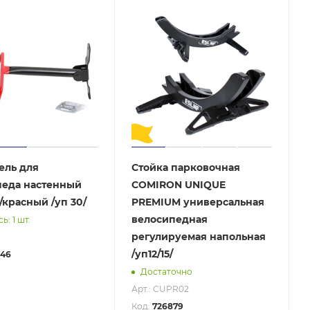
ель для
Стойка парковочная
педа настенный
COMIRON UNIQUE
красный /уп 30/
PREMIUM универсальная
велосипедная
ь: 1 шт.
регулируемая напольная
/уп12/15/
46
Достаточно
Арт.: CUPR02
Код:
726879