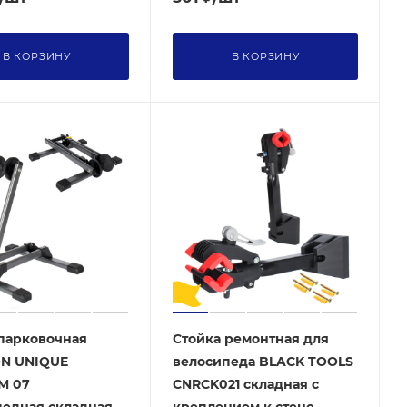
В КОРЗИНУ
В КОРЗИНУ
парковочная
Стойка ремонтная для
N UNIQUE
велосипеда BLACK TOOLS
M 07
CNRCK021 складная с
педная складная
креплением к стене,