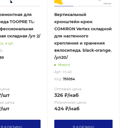
ремонтная для
Вертикальный
еда TOOPRE TL-
кронштейн-крюк
офессиональная
COMIRON Vertex складной
ая складная /уп 2/
для настенного
крепления и хранения
ь: 4 шт.
велосипеда. black-orange.
6L
/уп20/
89
Много
Арт.: H-45
Код:
751054
 цена
Оптовая цена
₽
/шт
326
₽
/наб
ая цена
Розничная цена
₽
/шт
424
₽
/наб
В КОРЗИНУ
В КОРЗИНУ