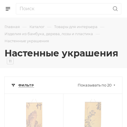
—
—
—
Главная
Каталог
Товары для интерьера
—
Изделия из бамбука, дерева, лозы и пластика
Настенные украшения
Настенные украшения
11
Показывать по 20
ФИЛЬТР