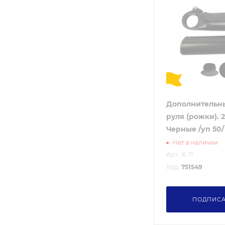
Дополнительн
руля (рожки). 2 
Черные /уп 50/
Нет в наличии
Арт.: K-11
Код:
751549
ПОДПИСА