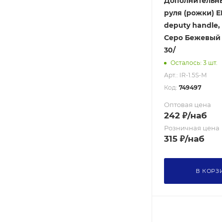
Дополнительн
руля (рожки) E
deputy handle, 
Серо Бежевый / 
30/
Осталось: 3 шт.
Арт.: IR-1.5S-M
Код:
749497
Оптовая цена
242
₽
/наб
Розничная цена
315
₽
/наб
В КОРЗ