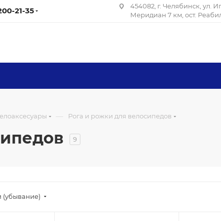
454082, г. Челябинск, ул. 
 200-21-35
Меридиан 7 км, ост. Реаб
—
елоаксесуары
Рога и рожки для велосипедов
сипедов
9
 (убывание)