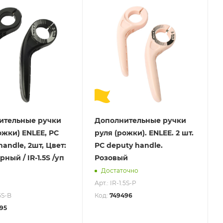
ительные ручки
Дополнительные ручки
ожки) ENLEE, PC
руля (рожки). ENLEE. 2 шт.
handle, 2шт, Цвет:
PC deputy handle.
ный / IR-1.5S /уп
Розовый
Достаточно
Арт.: IR-1.5S-P
.5S-B
Код:
749496
95