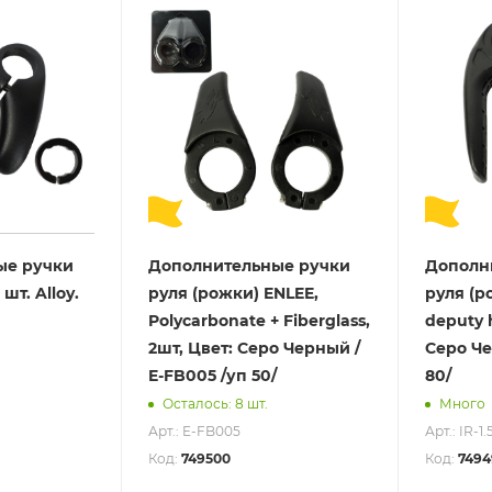
ые ручки
Дополнительные ручки
Дополн
шт. Alloy.
руля (рожки) ENLEE,
руля (р
Polycarbonate + Fiberglass,
deputy 
2шт, Цвет: Серо Черный /
Серо Чер
E-FB005 /уп 50/
80/
Осталось: 8 шт.
Много
Арт.: E-FB005
Арт.: IR-1
Код:
749500
Код:
7494