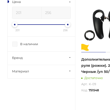
Цена
201
256
В наличии
Бренд
Дополнительн
руля (рожки). 2 
Материал
Черные /уп 50/
Достаточно
Арт.: K-09
Код:
751548