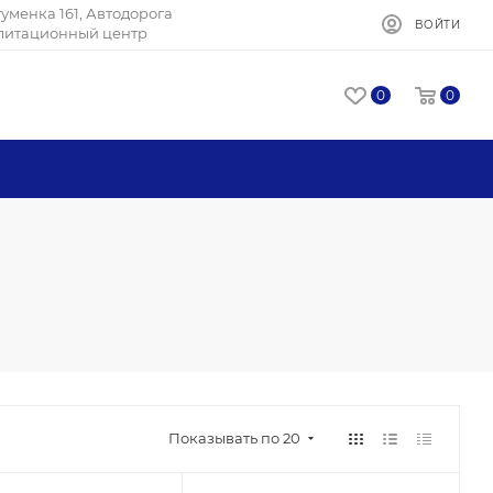
Игуменка 161, Автодорога
ВОЙТИ
илитационный центр
0
0
Показывать по 20