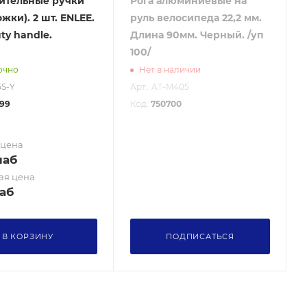
ительные ручки
Рога алюминиевые на
жки). 2 шт. ENLEE.
руль велосипеда 22,2 мм.
ty handle.
Длина 90мм. Черный. /уп
й
100/
очно
Нет в наличии
5S-Y
Арт.: AT-M405
99
Код:
750700
 цена
наб
ая цена
аб
В КОРЗИНУ
ПОДПИСАТЬСЯ