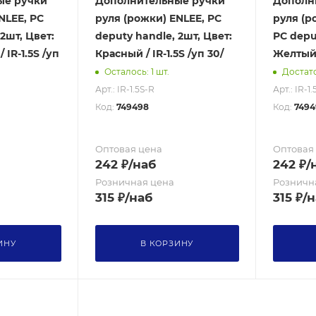
ые ручки
Дополнительные ручки
Дополн
NLEE, PC
руля (рожки) ENLEE, PC
руля (ро
2шт, Цвет:
deputy handle, 2шт, Цвет:
PC depu
IR-1.5S /уп
Красный / IR-1.5S /уп 30/
Желты
Осталось: 1 шт.
Достат
Арт.: IR-1.5S-R
Арт.: IR-1.
Код:
749498
Код:
7494
Оптовая цена
Оптовая
242
₽
/наб
242
₽
/
Розничная цена
Розничн
315
₽
/наб
315
₽
/н
ИНУ
В КОРЗИНУ