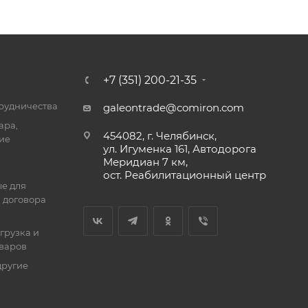
+7 (351) 200-21-35
трудничества
galeontrade@comiron.com
ара,
454082, г. Челябинск,
ие
ул. Игуменка 161, Автодорога
Меридиан 7 км,
ост. Реабилитационный центр
е для
 договора
тгрузка и
оваров
другие