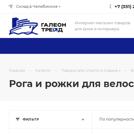
+7 (351)
Склад в Челябинске
Интернет-магазин товаров
для дома и интерьера
—
—
—
Главная
Каталог
Товары для спорта и отдыха
В
Рога и рожки для вело
По популярности
ФИЛЬТР