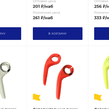
Оптовая цена
Оптовая
201
₽
/наб
256
₽
/
Розничная цена
Розничн
261
₽
/наб
333
₽
/
ИНУ
В КОРЗИНУ