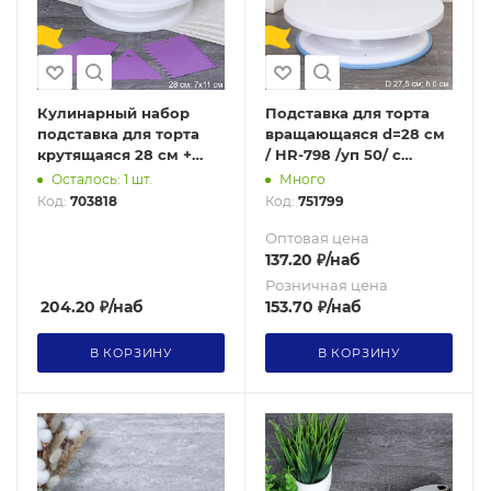
Кулинарный набор
Подставка для торта
подставка для торта
вращающаяся d=28 см
крутящаяся 28 см +
/ HR-798 /уп 50/ с
шпатель-декоратор
антискользящим дном
Осталось: 1 шт.
Много
кондитерский 3
OPP
Код:
703818
Код:
751799
штуки/DE-2125 /уп 24/
Белая
Оптовая цена
137.20
₽
/наб
Розничная цена
204.20
₽
/наб
153.70
₽
/наб
В КОРЗИНУ
В КОРЗИНУ