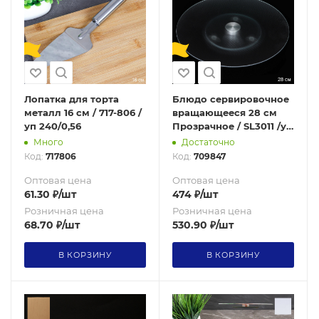
Лопатка для торта
Блюдо сервировочное
металл 16 см / 717-806 /
вращающееся 28 см
уп 240/0,56
Прозрачное / SL3011 /уп
12/
Много
Достаточно
Код:
717806
Код:
709847
Оптовая цена
Оптовая цена
61.30
₽
/шт
474
₽
/шт
Розничная цена
Розничная цена
68.70
₽
/шт
530.90
₽
/шт
В КОРЗИНУ
В КОРЗИНУ