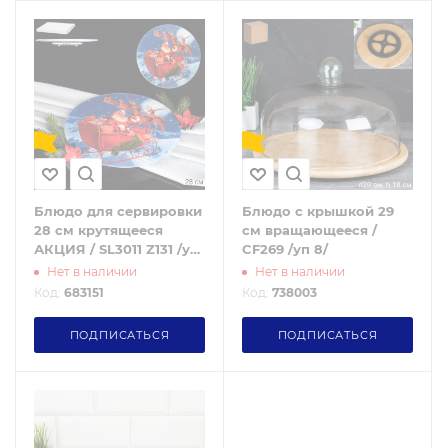
Блюдо для сервировки
Блюдо с крышкой 29
28 см крутящееся
см вращающееся /
АКЦИЯ / SL3011 Z131 /уп
CF269 /уп 8/
12/ Новогоднее
Нет в наличии
Нет в наличии
Код:
683151
Код:
738003
ПОДПИСАТЬСЯ
ПОДПИСАТЬСЯ