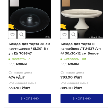
Блюдо для торта 28 см
Блюдо для торта и
крутящееся / SL301 В /
капкейков / TU-527 /уп
уп 12/ 709847
4/ 30х30х12 см Белое
Достаточно
Осталось: 1 шт.
Код:
698641
Код:
696861
Оптовая цена
Оптовая цена
474
₽
/шт
793.90
₽
/шт
Розничная цена
Розничная цена
530.90
₽
/шт
889.20
₽
/шт
В КОРЗИНУ
В КОРЗИНУ