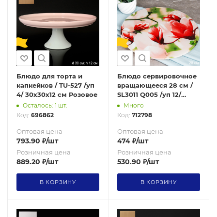
Блюдо для торта и
Блюдо сервировочное
капкейков / TU-527 /уп
вращающееся 28 см /
4/ 30х30х12 см Розовое
SL3011 Q005 /уп 12/
Магнолия
Осталось: 1 шт.
Много
Код:
696862
Код:
712798
Оптовая цена
Оптовая цена
793.90
₽
/шт
474
₽
/шт
Розничная цена
Розничная цена
889.20
₽
/шт
530.90
₽
/шт
В КОРЗИНУ
В КОРЗИНУ