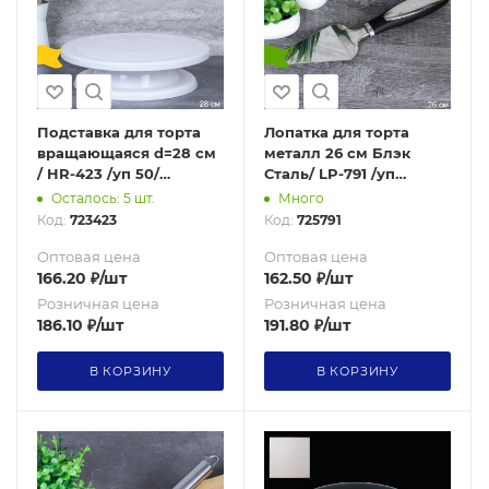
Подставка для торта
Лопатка для торта
вращающаяся d=28 см
металл 26 см Блэк
/ HR-423 /уп 50/
Сталь/ LP-791 /уп
Белая/OPP/ 0,295
300/0,093
Осталось: 5 шт.
Много
Код:
723423
Код:
725791
Оптовая цена
Оптовая цена
166.20
₽
/шт
162.50
₽
/шт
Розничная цена
Розничная цена
186.10
₽
/шт
191.80
₽
/шт
В КОРЗИНУ
В КОРЗИНУ