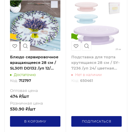
Блюдо сервировочное
Подставка для торта
вращающееся 28 см /
крутящаяся 28 см / SY-
SL3011 DD132 /уп 12/
7236 /уп 24/ цветная
Лаванда
АКЦИЯ
Достаточно
Нет в наличии
Код:
712797
Код:
650461
Оптовая цена
474
₽
/шт
Розничная цена
530.90
₽
/шт
В КОРЗИНУ
ПОДПИСАТЬСЯ