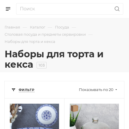
—
—
—
Главная
Каталог
Посуда
—
Столовая посуда и предметы сервировки
Наборы для торта и кекса
Наборы для торта и
кекса
103
Показывать по 20
ФИЛЬТР