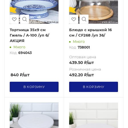
Тортница 35x9 см
Блюдо с крышкой 16
Гжель / А-100 /уп 6/
см / CF268 /уп 36/
АКЦИЯ
Много
Много
Код:
738001
Код:
694043
Оптовая цена
439.50
₽
/шт
Розничная цена
840
₽
/шт
492.20
₽
/шт
В КОРЗИНУ
В КОРЗИНУ