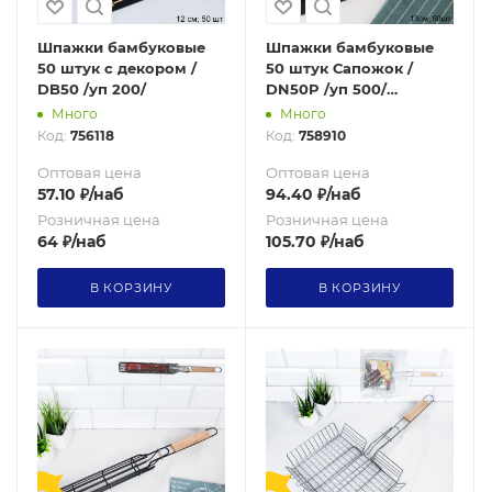
Шпажки бамбуковые
Шпажки бамбуковые
50 штук с декором /
50 штук Сапожок /
DB50 /уп 200/
DN50P /уп 500/
новогодние
Много
Много
Код:
756118
Код:
758910
Оптовая цена
Оптовая цена
57.10
₽
/наб
94.40
₽
/наб
Розничная цена
Розничная цена
64
₽
/наб
105.70
₽
/наб
В КОРЗИНУ
В КОРЗИНУ