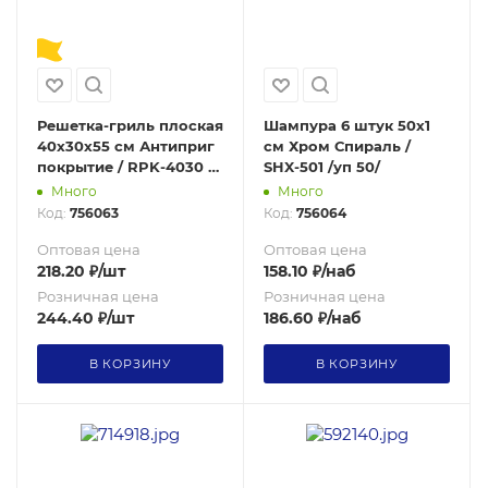
Решетка-гриль плоская
Шампура 6 штук 50х1
40х30х55 см Антиприг
см Хром Спираль /
покрытие / RPK-4030 /
SHX-501 /уп 50/
уп 50/ 0,5
Много
Много
Код:
756063
Код:
756064
Оптовая цена
Оптовая цена
218.20
₽
/шт
158.10
₽
/наб
Розничная цена
Розничная цена
244.40
₽
/шт
186.60
₽
/наб
В КОРЗИНУ
В КОРЗИНУ