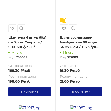
Шампура 6 штук 60х1
Шампура-шпажки
см Хром Спираль /
бамбуковые 90 штук
SHX-601 /уп 50/
3ммх25см / T-123 /уп
200/
Много
Много
Код:
756065
Код:
717089
Оптовая цена
Оптовая цена
168.30
₽
/наб
19.30
₽
/наб
Розничная цена
Розничная цена
198.60
₽
/наб
21.60
₽
/наб
В КОРЗИНУ
В КОРЗИНУ