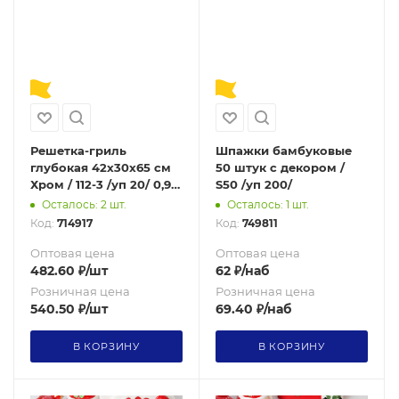
Решетка-гриль
Шпажки бамбуковые
глубокая 42х30х65 см
50 штук с декором /
Хром / 112-3 /уп 20/ 0,95
S50 /уп 200/
решетка для барбекю/
Осталось: 2 шт.
Осталось: 1 шт.
Акция
Код:
714917
Код:
749811
Оптовая цена
Оптовая цена
482.60
₽
/шт
62
₽
/наб
Розничная цена
Розничная цена
540.50
₽
/шт
69.40
₽
/наб
В КОРЗИНУ
В КОРЗИНУ