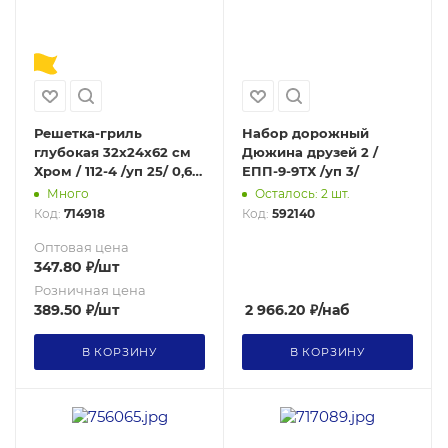
Решетка-гриль
Набор дорожный
глубокая 32х24х62 см
Дюжина друзей 2 /
Хром / 112-4 /уп 25/ 0,61
ЕПП-9-9ТХ /уп 3/
решетка для барбекю/
Много
Осталось: 2 шт.
Акция
Код:
714918
Код:
592140
Оптовая цена
347.80
₽
/шт
Розничная цена
389.50
₽
/шт
2 966.20
₽
/наб
В КОРЗИНУ
В КОРЗИНУ