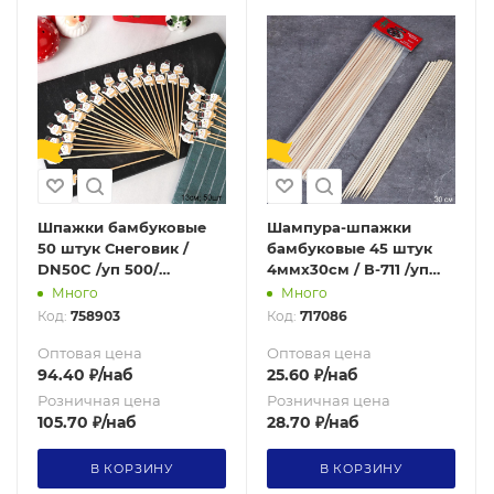
Шпажки бамбуковые
Шампура-шпажки
50 штук Снеговик /
бамбуковые 45 штук
DN50C /уп 500/
4ммх30см / В-711 /уп
новогодние
200/
Много
Много
Код:
758903
Код:
717086
Оптовая цена
Оптовая цена
94.40
₽
/наб
25.60
₽
/наб
Розничная цена
Розничная цена
105.70
₽
/наб
28.70
₽
/наб
В КОРЗИНУ
В КОРЗИНУ