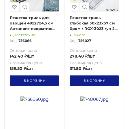
Решетка-гриль для
Решетка-гриль
овощей 49х27х4,5 см
глубокая 30х23х57 см
Антиприг покрытие/
Хром / RGX-3023 /уп 24/
RGV-4927 /уп 50/ 0,23
0,54
Достаточно
Много
Код:
756066
Код:
756027
Оптовая цена
Оптовая цена
142.40
₽
/шт
278.40
₽
/шт
Розничная цена
Розничная цена
159.50
₽
/шт
311.80
₽
/шт
В КОРЗИНУ
В КОРЗИНУ