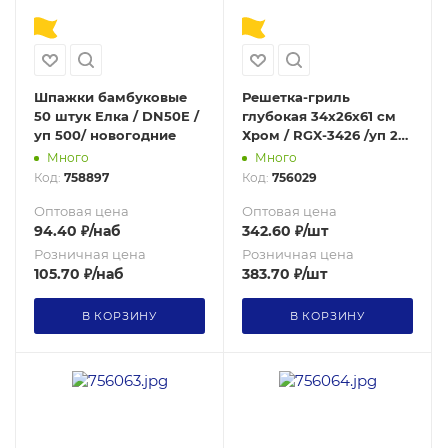
Шпажки бамбуковые
Решетка-гриль
50 штук Елка / DN50E /
глубокая 34х26х61 см
уп 500/ новогодние
Хром / RGX-3426 /уп 24/
0,71
Много
Много
Код:
758897
Код:
756029
Оптовая цена
Оптовая цена
94.40
₽
/наб
342.60
₽
/шт
Розничная цена
Розничная цена
105.70
₽
/наб
383.70
₽
/шт
В КОРЗИНУ
В КОРЗИНУ