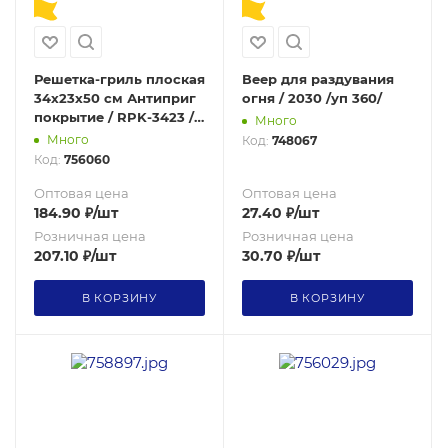
Решетка-гриль плоская
Веер для раздувания
34х23х50 см Антиприг
огня / 2030 /уп 360/
покрытие / RPK-3423 /
Много
уп 50/ 0,4
Много
Код:
748067
Код:
756060
Оптовая цена
Оптовая цена
184.90
₽
/шт
27.40
₽
/шт
Розничная цена
Розничная цена
207.10
₽
/шт
30.70
₽
/шт
В КОРЗИНУ
В КОРЗИНУ