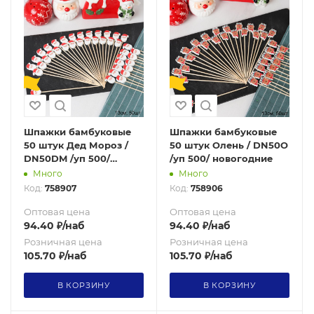
Шпажки бамбуковые
Шпажки бамбуковые
50 штук Дед Мороз /
50 штук Олень / DN50O
DN50DM /уп 500/
/уп 500/ новогодние
новогодние
Много
Много
Код:
758907
Код:
758906
Оптовая цена
Оптовая цена
94.40
₽
/наб
94.40
₽
/наб
Розничная цена
Розничная цена
105.70
₽
/наб
105.70
₽
/наб
В КОРЗИНУ
В КОРЗИНУ