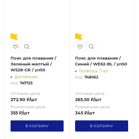
Пояс для плавания /
Пояс для плавания /
Зеленый-желтый /
Синий / WE62-BL / уп50
WS28-GR / уп50
Осталось: 7 шт.
Достаточно
Код:
748062
Код:
747723
Оптовая цена
Оптовая цена
272.90
₽
/шт
265.50
₽
/шт
Розничная цена
Розничная цена
355
₽
/шт
345
₽
/шт
В КОРЗИНУ
В КОРЗИНУ