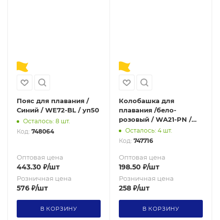
Пояс для плавания /
Колобашка для
Синий / WE72-BL / уп50
плавания /бело-
розовый / WA21-PN /
Осталось: 8 шт.
уп50
Осталось: 4 шт.
Код:
748064
Код:
747716
Оптовая цена
Оптовая цена
443.30
₽
/шт
198.50
₽
/шт
Розничная цена
Розничная цена
576
₽
/шт
258
₽
/шт
В КОРЗИНУ
В КОРЗИНУ