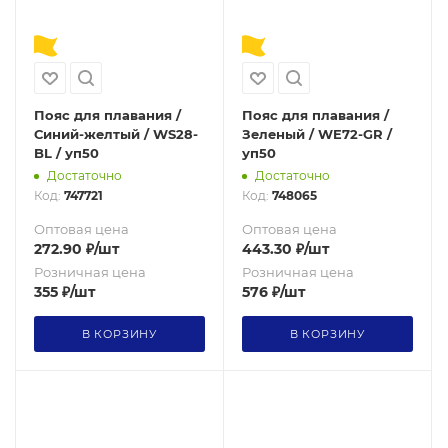
Пояс для плавания /
Пояс для плавания /
Синий-желтый / WS28-
Зеленый / WE72-GR /
BL / уп50
уп50
Достаточно
Достаточно
Код:
747721
Код:
748065
Оптовая цена
Оптовая цена
272.90
₽
/шт
443.30
₽
/шт
Розничная цена
Розничная цена
355
₽
/шт
576
₽
/шт
В КОРЗИНУ
В КОРЗИНУ