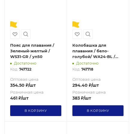
Пояс для плавания /
Колобашка для
Зеленый-желтый /
плавания / бело-
WS31-GR / уп50
голубой/ WA24-BL /
уп50
Достаточно
Достаточно
Код:
747722
Код:
747718
Оптовая цена
Оптовая цена
354.50
₽
/шт
294.40
₽
/шт
Розничная цена
Розничная цена
461
₽
/шт
383
₽
/шт
В КОРЗИНУ
В КОРЗИНУ