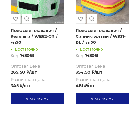
Пояс для плавания /
Пояс для плавания /
Зеленый / WE62-GR /
Синий-желтый / WS31-
уп50
BL / уп50
Достаточно
Достаточно
Код:
748063
Код:
748061
Оптовая цена
Оптовая цена
265.50
₽
/шт
354.50
₽
/шт
Розничная цена
Розничная цена
345
₽
/шт
461
₽
/шт
В КОРЗИНУ
В КОРЗИНУ