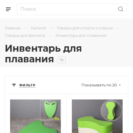
—
—
—
Главная
Каталог
Товары для спорта и отдыха
—
Товары для фитнеса
Инвентарь для плавания
Инвентарь для
плавания
16
Показывать по 20
ФИЛЬТР