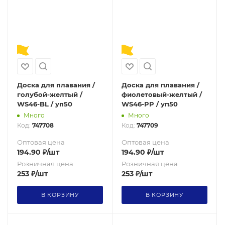
Доска для плавания /
Доска для плавания /
голубой-желтый /
фиолетовый-желтый /
WS46-BL / уп50
WS46-PP / уп50
Много
Много
Код:
747708
Код:
747709
Оптовая цена
Оптовая цена
194.90
₽
/шт
194.90
₽
/шт
Розничная цена
Розничная цена
253
₽
/шт
253
₽
/шт
В КОРЗИНУ
В КОРЗИНУ