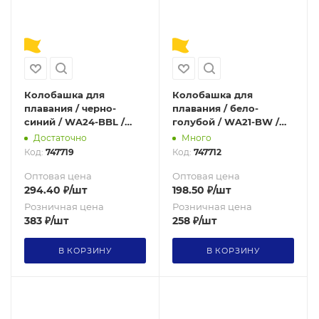
Колобашка для
Колобашка для
плавания / черно-
плавания / бело-
синий / WA24-BBL /
голубой / WA21-BW /
уп50
уп50
Достаточно
Много
Код:
747719
Код:
747712
Оптовая цена
Оптовая цена
294.40
₽
/шт
198.50
₽
/шт
Розничная цена
Розничная цена
383
₽
/шт
258
₽
/шт
В КОРЗИНУ
В КОРЗИНУ