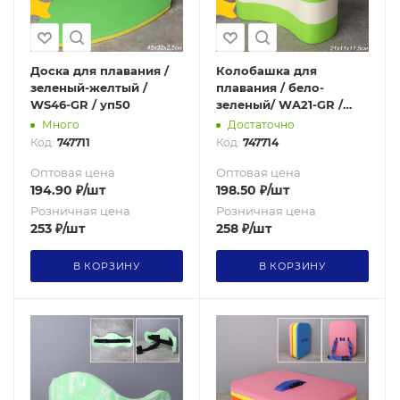
Доска для плавания /
Колобашка для
зеленый-желтый /
плавания / бело-
WS46-GR / уп50
зеленый/ WA21-GR /
уп50
Много
Достаточно
Код:
747711
Код:
747714
Оптовая цена
Оптовая цена
194.90
₽
/шт
198.50
₽
/шт
Розничная цена
Розничная цена
253
₽
/шт
258
₽
/шт
В КОРЗИНУ
В КОРЗИНУ