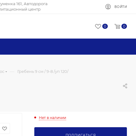
Игуменка 161, Автодорога
ВОЙТИ
илитационный центр
0
0
—
ос
Гребень 9 см / 9-8 /уп 120/
Нет в наличии
ПОДПИСАТЬСЯ