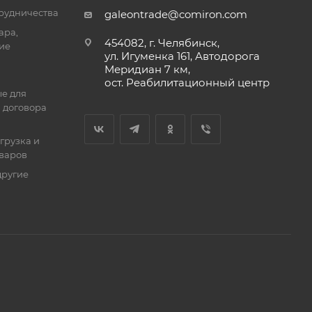
трудничества
galeontrade@comiron.com
ара,
454082, г. Челябинск,
ие
ул. Игуменка 161, Автодорога
Меридиан 7 км,
ост. Реабилитационный центр
е для
 договора
тгрузка и
оваров
другие