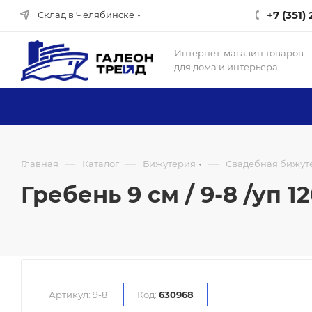
+7 (351)
Склад в Челябинске
Интернет-магазин товаров
для дома и интерьера
—
—
—
Главная
Каталог
Бижутерия
Свадебная бижуте
Гребень 9 см / 9-8 /уп 12
Артикул:
9-8
Код:
630968