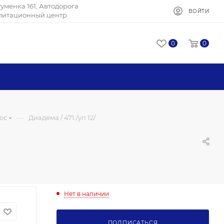
Игуменка 161, Автодорога
ВОЙТИ
илитационный центр
0
0
—
ос
Диадема / 471 /уп 12/
Нет в наличии
ПОДПИСАТЬСЯ