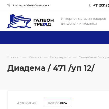
+7 (351)
Склад в Челябинске
Интернет-магазин товаров
для дома и интерьера
—
—
—
Главная
Каталог
Бижутерия
Свадебная бижуте
Диадема / 471 /уп 12/
Артикул:
471
Код:
601824