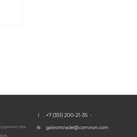
+7 (351) 200-21-35
трудничества
galeontrade@comiron.com
ара,