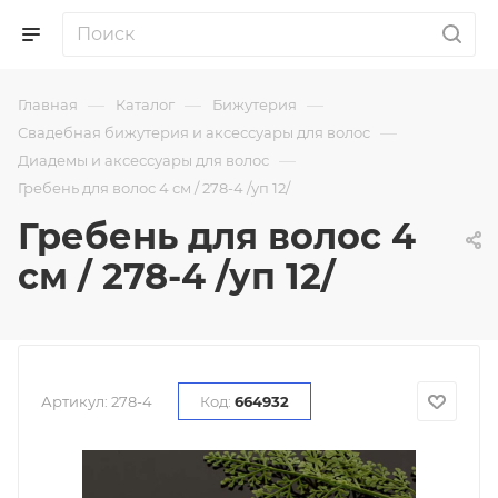
—
—
—
Главная
Каталог
Бижутерия
—
Свадебная бижутерия и аксессуары для волос
—
Диадемы и аксессуары для волос
Гребень для волос 4 см / 278-4 /уп 12/
Гребень для волос 4
см / 278-4 /уп 12/
Артикул:
278-4
Код:
664932