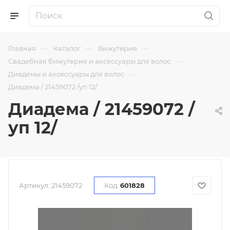
—
—
—
Главная
Каталог
Бижутерия
—
Свадебная бижутерия и аксессуары для волос
—
Диадемы и аксессуары для волос
Диадема / 21459072 /уп 12/
Диадема / 21459072 /
уп 12/
Артикул:
21459072
Код:
601828