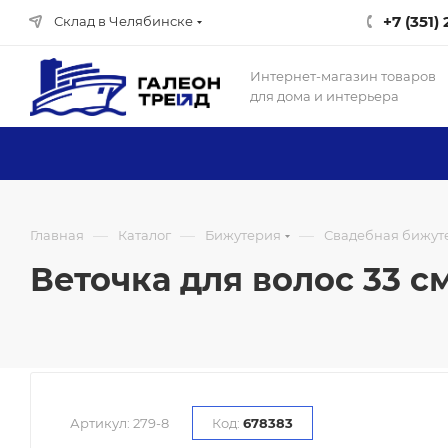
+7 (351)
Склад в Челябинске
Интернет-магазин товаров
для дома и интерьера
—
—
—
Главная
Каталог
Бижутерия
Свадебная бижуте
Веточка для волос 33 см
Артикул:
279-8
Код:
678383