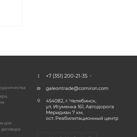
+7 (351) 200-21-35
трудничества
galeontrade@comiron.com
ара,
454082, г. Челябинск,
ие
ул. Игуменка 161, Автодорога
Меридиан 7 км,
ост. Реабилитационный центр
е для
 договора