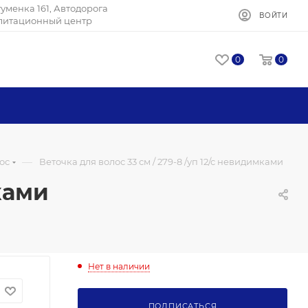
Игуменка 161, Автодорога
ВОЙТИ
илитационный центр
0
0
—
ос
Веточка для волос 33 см / 279-8 /уп 12/с невидимками
ками
Нет в наличии
ПОДПИСАТЬСЯ