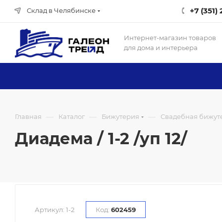
+7 (351)
Склад в Челябинске
Интернет-магазин товаров
для дома и интерьера
—
—
—
Главная
Каталог
Бижутерия
Свадебная бижуте
Диадема / 1-2 /уп 12/
Артикул:
1-2
Код:
602459