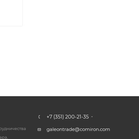
+7 (351) 200-21-35
трудничества
galeontrade@comiron.com
ара,