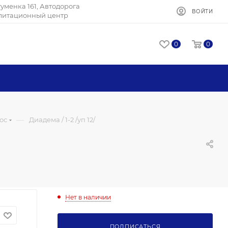
Игуменка 161, Автодорога
ВОЙТИ
илитационный центр
0
0
—
ос
Диадема / 1-2 /уп 12/
Нет в наличии
ПОДПИСАТЬСЯ