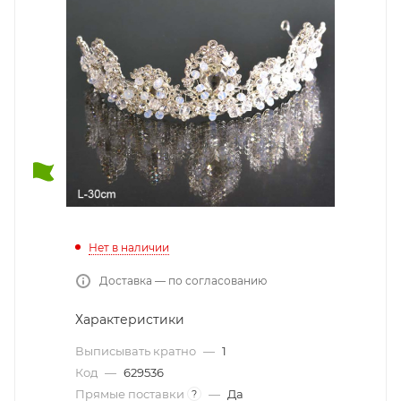
Нет в наличии
Доставка — по согласованию
Характеристики
Выписывать кратно
—
1
Код
—
629536
Прямые поставки
—
Да
?