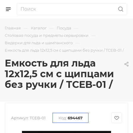
—
—
—
Главная
Каталог
Посуда
—
Столовая посуда и предметы сервировки
—
Ведерки для льда и шампанского
Емкость для льда 12х12,5 см с щипцами без ручки / TCEB-01 /
Емкость для льда
12х12,5 см с щипцами
без ручки / TCEB-01 /
Артикул:
TCEB-01
Код:
694467