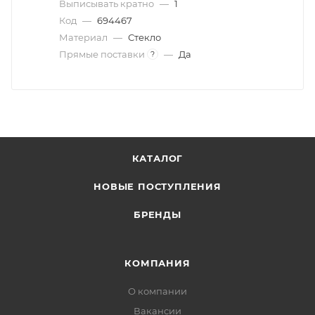
Выписывать кратно
—
1
Код
—
694467
Материал
—
Стекло
Прямые поставки
—
Да
?
КАТАЛОГ
НОВЫЕ ПОСТУПЛЕНИЯ
БРЕНДЫ
КОМПАНИЯ
О компании
Вакансии