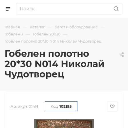
—
—
—
Главная
Каталог
Багет и оборудование
—
—
Гобелены
Гобелен 20х30
Гобелен полотно 20*30 N014 Николай Чудотворец
Гобелен полотно
20*30 N014 Николай
Чудотворец
Артикул:
014N
Код:
102155