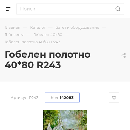
—
—
—
Главная
Каталог
Багет и оборудование
—
—
Гобелены
Гобелен 40х80
Гобелен полотно 40*80 R243
Гобелен полотно
40*80 R243
Артикул:
R243
Код:
142083