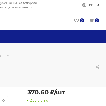
Игуменка 161, Автодорога
ВОЙТИ
илитационный центр
0
0
в лесу
370.60
₽
/шт
Достаточно