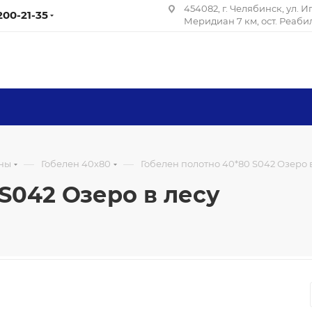
454082, г. Челябинск, ул. 
 200-21-35
Меридиан 7 км, ост. Реаб
—
—
ны
Гобелен 40х80
Гобелен полотно 40*80 S042 Озеро 
S042 Озеро в лесу