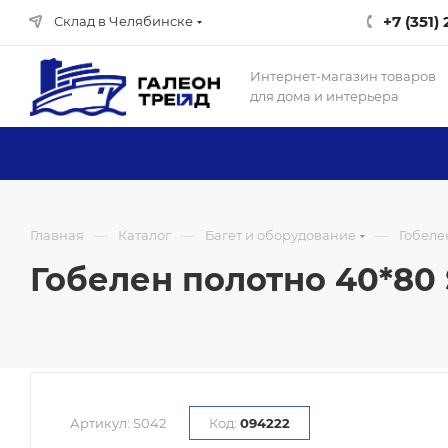
+7 (351)
Склад в Челябинске
Интернет-магазин товаров
для дома и интерьера
—
—
—
Главная
Каталог
Багет и оборудование
Гобеле
Гобелен полотно 40*80 
Артикул:
S042
Код:
094222