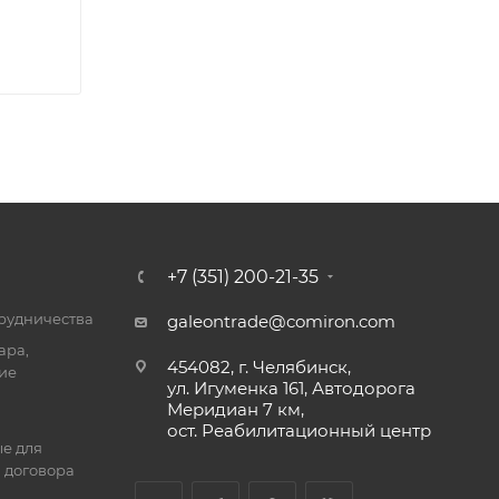
+7 (351) 200-21-35
трудничества
galeontrade@comiron.com
ара,
454082, г. Челябинск,
ие
ул. Игуменка 161, Автодорога
Меридиан 7 км,
ост. Реабилитационный центр
е для
 договора