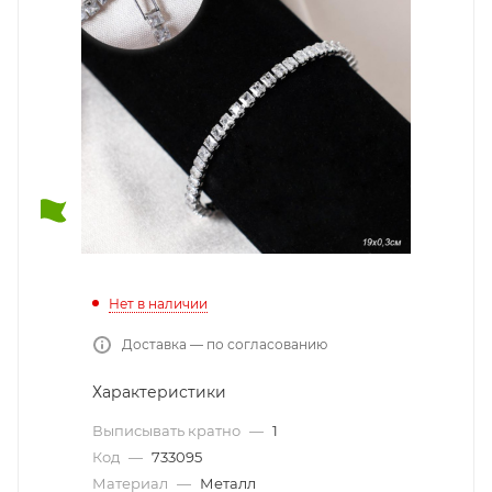
Нет в наличии
Доставка — по согласованию
Характеристики
Выписывать кратно
—
1
Код
—
733095
Материал
—
Металл