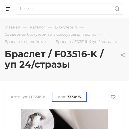
—
—
—
Главная
Каталог
Бижутерия
—
Свадебная бижутерия и аксессуары для волос
—
Браслеты свадебные
Браслет / F03516-K /уп 24/стразы
Браслет / F03516-K /
уп 24/стразы
Артикул:
F03516-K
Код:
733095