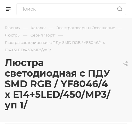
—
—
—
Главная
Каталог
Электротовары и Освещение
—
—
Люстры
Серия "Торт"
Люстра светодиодная c ПДУ SMD RGB / YF8046/4 x
E14+5LED/450/MP3/уп 1/
Люстра
светодиодная c ПДУ
SMD RGB / YF8046/4
x E14+5LED/450/MP3/
уп 1/