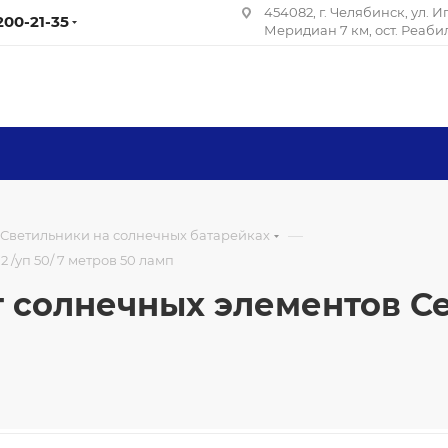
454082, г. Челябинск, ул. 
 200-21-35
Меридиан 7 км, ост. Реаб
—
Светильники на солнечных батарейках
 /уп 50/ 7 метров 50 ламп
 солнечных элементов Сер