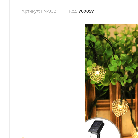
Артикул:
FN-902
Код:
707057