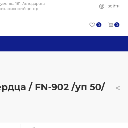
Игуменка 161, Автодорога
ВОЙТИ
илитационный центр
0
0
дца / FN-902 /уп 50/