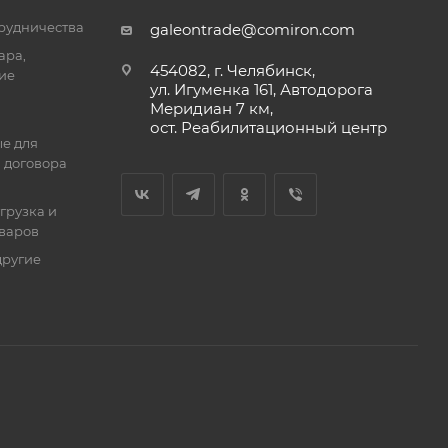
трудничества
galeontrade@comiron.com
ара,
454082, г. Челябинск,
ие
ул. Игуменка 161, Автодорога
Меридиан 7 км,
ост. Реабилитационный центр
е для
 договора
тгрузка и
оваров
другие