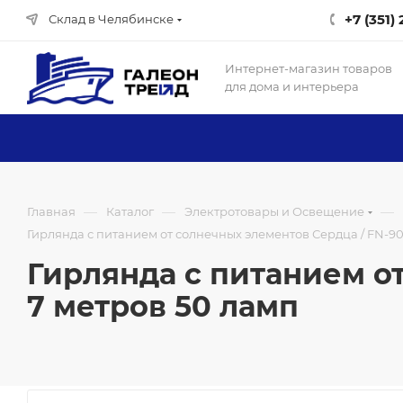
+7 (351)
Склад в Челябинске
Интернет-магазин товаров
для дома и интерьера
—
—
—
Главная
Каталог
Электротовары и Освещение
Гирлянда с питанием от солнечных элементов Сердца / FN-902
Гирлянда с питанием от
7 метров 50 ламп