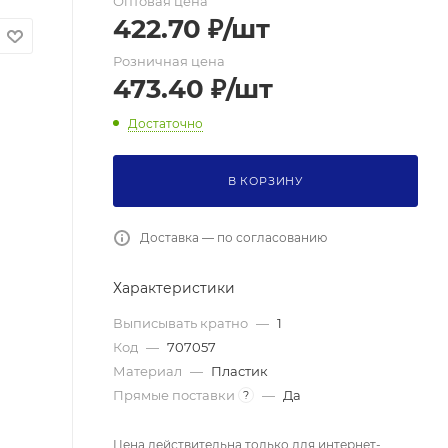
Оптовая цена
422.70
₽
/шт
Розничная цена
473.40
₽
/шт
Достаточно
В КОРЗИНУ
Доставка — по согласованию
Характеристики
Выписывать кратно
—
1
Код
—
707057
Материал
—
Пластик
Прямые поставки
—
Да
?
Цена действительна только для интернет-