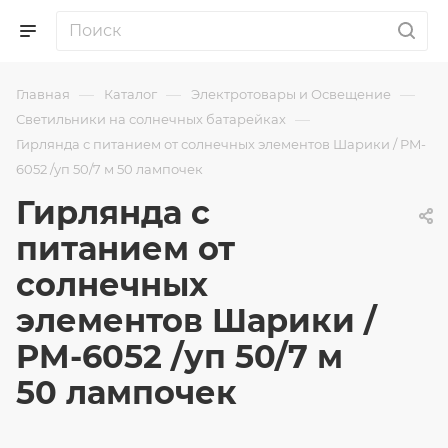
—
—
—
Главная
Каталог
Электротовары и Освещение
—
Светильники на солнечных батарейках
Гирлянда с питанием от солнечных элементов Шарики / PM-
6052 /уп 50/7 м 50 лампочек
Гирлянда с
питанием от
солнечных
элементов Шарики /
PM-6052 /уп 50/7 м
50 лампочек