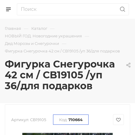
—
—
Главная
Каталог
—
НОВЫЙ ГОД. Новогодние украшения
—
Дед Морозы и Снегурочки
Фигурка Снегурочка 42 см / CB19105 /уп 36/для подарков
Фигурка Снегурочка
42 см / CB19105 /уп
36/для подарков
Артикул:
CB19105
Код:
710664