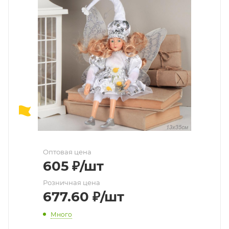
Оптовая цена
605
₽
/шт
Розничная цена
677.60
₽
/шт
Много