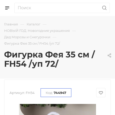
—
—
Главная
Каталог
—
НОВЫЙ ГОД. Новогодние украшения
—
Дед Морозы и Снегурочки
Фигурка Фея 35 см / FH54 /уп 72/
Фигурка Фея 35 см /
FH54 /уп 72/
Артикул:
FH54
Код:
744947