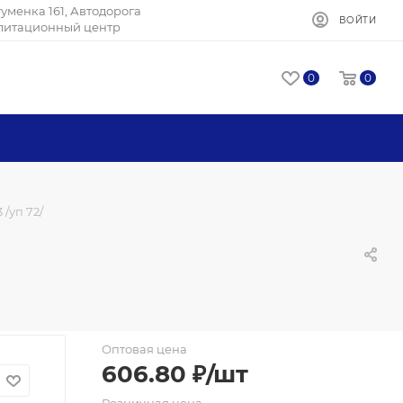
Игуменка 161, Автодорога
ВОЙТИ
илитационный центр
0
0
 /уп 72/
Оптовая цена
606.80
₽
/шт