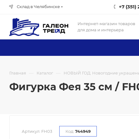
+7 (351)
Склад в Челябинске
Интернет-магазин товаров
для дома и интерьера
—
—
Главная
Каталог
НОВЫЙ ГОД. Новогодние украшен
Фигурка Фея 35 см / FH0
Артикул:
FH03
Код:
744949