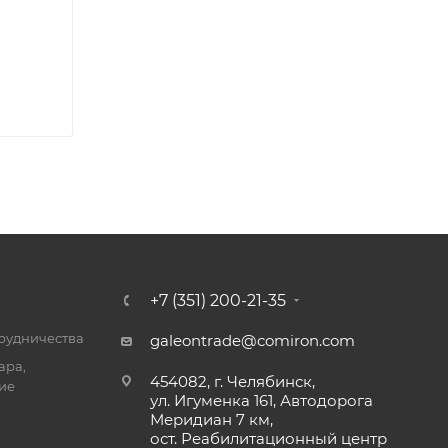
+7 (351) 200-21-35
трудничества
galeontrade@comiron.com
ара,
454082, г. Челябинск,
ие
ул. Игуменка 161, Автодорога
Меридиан 7 км,
ост. Реабилитационный центр