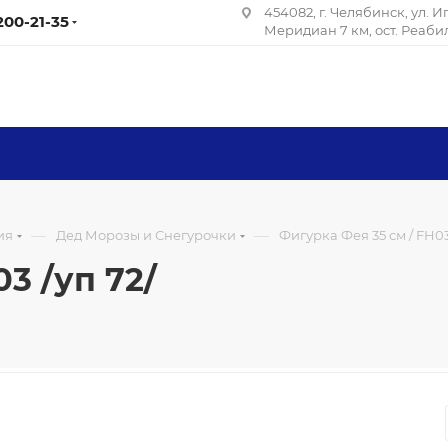
454082, г. Челябинск, ул. 
 200-21-35
Меридиан 7 км, ост. Реаб
—
—
ия
Дед Морозы и Снегурочки
Фигурка Фея 35 см / FH03
3 /уп 72/