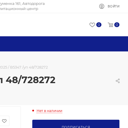
Игуменка 161, Автодорога
ВОЙТИ
илитационный центр
0
0
25 / B5347 /уп 48/728272
п 48/728272
Нет в наличии
ПОДПИСАТЬСЯ