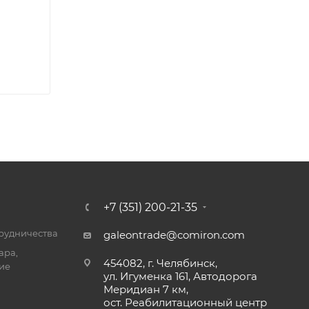
+7 (351) 200-21-35
трудничества
galeontrade@comiron.com
ара,
454082, г. Челябинск,
ие
ул. Игуменка 161, Автодорога
Меридиан 7 км,
ост. Реабилитационный центр