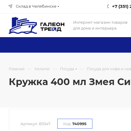
+7 (351)
Склад в Челябинске
Интернет-магазин товаров
для дома и интерьера
—
—
—
Главная
Каталог
Посуда
Посуда для кофе и ча
Кружка 400 мл Змея Сим
Артикул:
B5347
Код:
740995