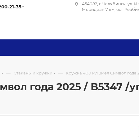
454082, г. Челябинск, ул. 
 200-21-35
Меридиан 7 км, ост. Реаб
—
—
я
Стаканы и кружки
Кружка 400 мл Змея Символ года 20
вол года 2025 / B5347 /у