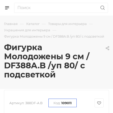
—
—
—
Главная
Каталог
Товары для интерьера
—
Украшения для интерьера
Фигурка Молодожены 9 см / DF388A.B /уп 80/ с подсветкой
Фигурка
Молодожены 9 см /
DF388A.B /уп 80/ с
подсветкой
Артикул:
388DF-A.B
Код:
109011