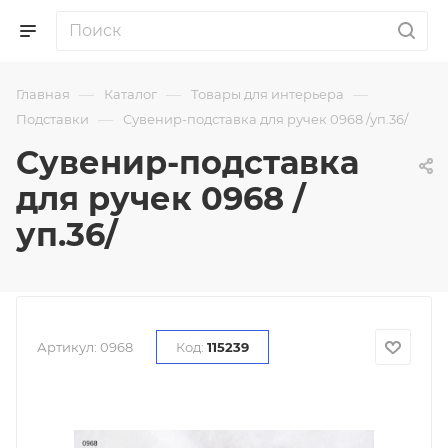
—
—
—
Главная
Каталог
Товары для интерьера
—
Подставки
Сувенир-подставка для ручек 0968 /уп.36/
Сувенир-подставка
для ручек 0968 /
уп.36/
Артикул:
0968
Код:
115239