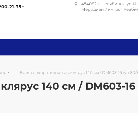
454082, г. Челябинск, ул. 
 200-21-35
Меридиан 7 км, ост. Реаб
—
кор
Ветка декоративная стеклярус 140 см / DM603-16 /уп 80/
клярус 140 см / DM603-16