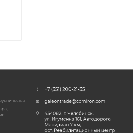
+7 (351) 200-21-35
трудничества
galeontrade@comiron.com
ара,
454082, г. Челябинск,
ие
ул. Игуменка 161, Автодорога
Меридиан 7 км,
ост. Реабилитационный центр