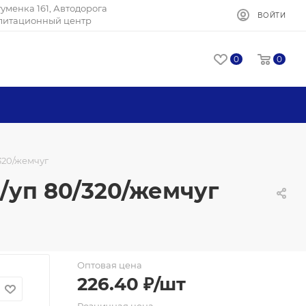
Игуменка 161, Автодорога
ВОЙТИ
илитационный центр
0
0
320/жемчуг
 /уп 80/320/жемчуг
Оптовая цена
226.40
₽
/шт