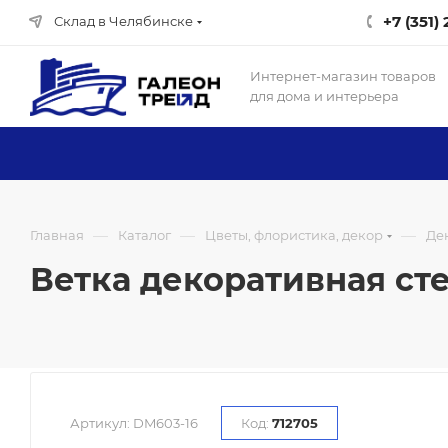
+7 (351)
Склад в Челябинске
Интернет-магазин товаров
для дома и интерьера
—
—
—
Главная
Каталог
Цветы, флористика, декор
Де
Ветка декоративная сте
Артикул:
DM603-16
Код:
712705