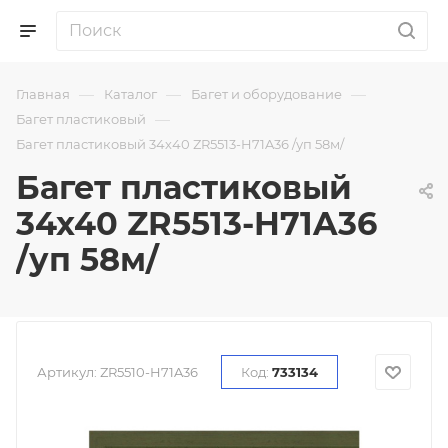
—
—
—
Главная
Каталог
Багет и оборудование
—
Багет пластиковый
Багет пластиковый 34х40 ZR5513-H71A36 /уп 58м/
Багет пластиковый
34х40 ZR5513-H71A36
/уп 58м/
Артикул:
ZR5510-H71A36
Код:
733134