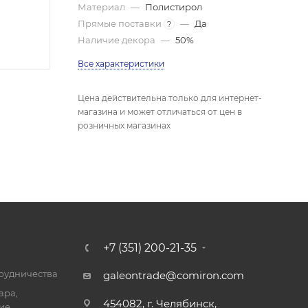
Материал
—
Полистирол
Прямые поставки
—
Да
?
Наличие декора
—
50%
Все характеристики
Цена действительна только для интернет-
магазина и может отличаться от цен в
розничных магазинах
+7 (351) 200-21-35
трудничества
galeontrade@comiron.com
ара,
454082, г. Челябинск,
ие