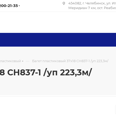
454082, г. Челябинск, ул. 
 200-21-35
Меридиан 7 км, ост. Реаб
—
пластиковый
Багет пластиковый 37х18 CH837-1 /уп 223,3м/
 CH837-1 /уп 223,3м/