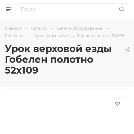
—
—
—
Главная
Каталог
Багет и оборудование
—
Гобелены
Урок верховой езды Гобелен полотно 52х109
Урок верховой езды
Гобелен полотно
52х109